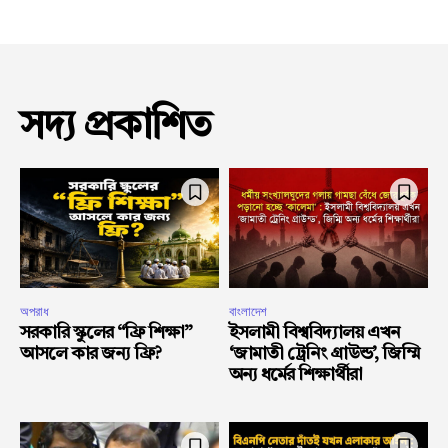
সদ্য প্রকাশিত
অপরাধ
বাংলাদেশ
সরকারি স্কুলের “ফ্রি শিক্ষা”
ইসলামী বিশ্ববিদ্যালয় এখন
আসলে কার জন্য ফ্রি?
‘জামাতী ট্রেনিং গ্রাউন্ড’, জিম্মি
অন্য ধর্মের শিক্ষার্থীরা