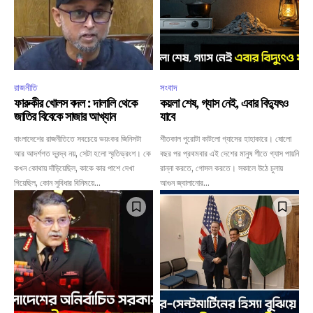
রাজনীতি
সংবাদ
ফারুকীর খোলস বদল : দালালি থেকে
কয়লা শেষ, গ্যাস নেই, এবার বিদ্যুৎও
জাতির বিবেকে সাজার আখ্যান
যাবে
বাংলাদেশের রাজনীতিতে সবচেয়ে ভয়ংকর জিনিসটা
শীতকাল পুরোটা কাটলো গ্যাসের হাহাকারে। ষোলো
আর আদর্শগত দ্বন্দ্ব নয়, সেটা হলো স্মৃতিভ্রংশ। কে
বছর পর প্রথমবার এই দেশের মানুষ শীতে গ্যাস পায়নি
কখন কোথায় দাঁড়িয়েছিল, কাকে কার পাশে দেখা
রান্না করতে, গোসল করতে। সকালে উঠে চুলায়
গিয়েছিল, কোন সুবিধার বিনিময়ে...
আগুন জ্বালানোর...