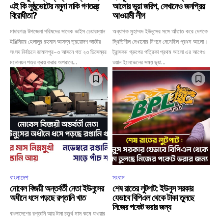
এই কি সুষ্ঠুভোটের নমুনা নাকি গণতন্ত্র
আলোর ভুয়া জরিপ, সেখানেও জনপ্রিয়
বিরোধীতা?
আওয়ামী লীগ
মাদারগঞ্জ উপজেলা পরিষদের সাবেক ভাইস চেয়ারম্যান
অধ্যাপক মুহাম্মদ ইউনূসের সঙ্গে আঁতাত করে দেশকে
ইঞ্জিনিয়ার হেলালুর রহমান আসন্ন ত্রয়োদশ জাতীয়
স্থিতিশীল দেখানোর মিশনে নেমেছিল প্রথম আলো।
সংসদ নির্বাচনে জামালপুর-৩ আসনে গত ২৩ ডিসেম্বর
ট্রান্সকম গ্রুপের পত্রিকা প্রথম আলো এর আগেও
মনোনয়ন পত্র ক্রয় করার অপরাধে...
ওয়ান ইলেভেনের সময় ভুয়া...
বাংলাদেশ
সংবাদ
নোবেল বিজয়ী অন্তর্বর্তী নেতা ইউনুসের
শেষ রাতের লুটপাট: ইউনুস সরকার
অধীনে ধসে পড়ছে রপ্তানি খাত
যেভাবে বিপিএল থেকে টাকা তুলছে
নিজের পকেট ভরার জন্য
বাংলাদেশের রপ্তানি আয় টানা চতুর্থ মাস কমে যাওয়ার