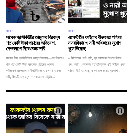
সংবাদ
সংবাদ
সাবেক প্রসিকিউটর তাজুলের বিরুদ্ধে
এপেস্টাইন ফাইলের বীভৎসতা পশ্চিমা
শত কোটি টাকা পাচারের অভিযোগ,
মানবাধিকার ও নারী অধিকারের মুখোশ
দেশত্যাগে নিষেধাজ্ঞার দাবি
খুলে দিয়েছে
সাবেক চীফ প্রসিকিউটর তাজুল ইসলাম–এর বিরুদ্ধে
৩ মিলিয়নের বেশি পৃষ্ঠা, দুই হাজারের উপরে ভিডিও
শত শত কোটি টাকা তুরস্কে পাচারের গুরুতর
এবং প্রায় ২ লক্ষ্যের মত ছবিযুক্ত এই ফাইলে এমন
অভিযোগ তুলেছেন আইনজীবীদের একাংশ। তাদের
বর্বরতা উঠে এসেছে, যা আসলে ভাষায় প্রকাশ...
দাবি, বিষয়টি অত্যন্ত স্পর্শকাতর ও রাষ্ট্রীয়...