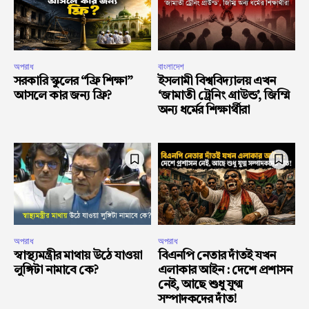
অপরাধ
বাংলাদেশ
সরকারি স্কুলের “ফ্রি শিক্ষা”
ইসলামী বিশ্ববিদ্যালয় এখন
আসলে কার জন্য ফ্রি?
‘জামাতী ট্রেনিং গ্রাউন্ড’, জিম্মি
অন্য ধর্মের শিক্ষার্থীরা
অপরাধ
অপরাধ
স্বাস্থ্যমন্ত্রীর মাথায় উঠে যাওয়া
বিএনপি নেতার দাঁতই যখন
লুঙ্গিটা নামাবে কে?
এলাকার আইন : দেশে প্রশাসন
নেই, আছে শুধু যুগ্ম
সম্পাদকদের দাঁত!