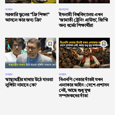
অপরাধ
বাংলাদেশ
সরকারি স্কুলের “ফ্রি শিক্ষা”
ইসলামী বিশ্ববিদ্যালয় এখন
আসলে কার জন্য ফ্রি?
‘জামাতী ট্রেনিং গ্রাউন্ড’, জিম্মি
অন্য ধর্মের শিক্ষার্থীরা
অপরাধ
অপরাধ
স্বাস্থ্যমন্ত্রীর মাথায় উঠে যাওয়া
বিএনপি নেতার দাঁতই যখন
লুঙ্গিটা নামাবে কে?
এলাকার আইন : দেশে প্রশাসন
নেই, আছে শুধু যুগ্ম
সম্পাদকদের দাঁত!