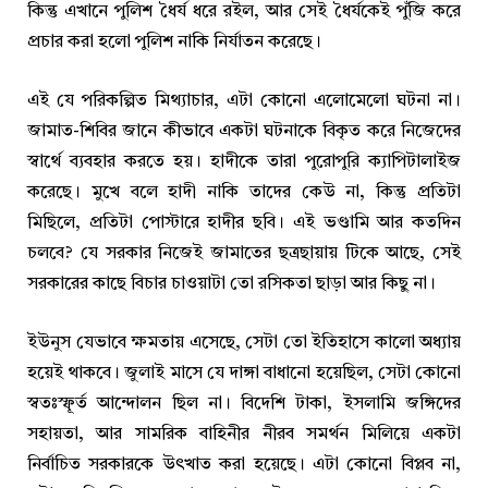
কিন্তু এখানে পুলিশ ধৈর্য ধরে রইল, আর সেই ধৈর্যকেই পুঁজি করে
প্রচার করা হলো পুলিশ নাকি নির্যাতন করেছে।
এই যে পরিকল্পিত মিথ্যাচার, এটা কোনো এলোমেলো ঘটনা না।
জামাত-শিবির জানে কীভাবে একটা ঘটনাকে বিকৃত করে নিজেদের
স্বার্থে ব্যবহার করতে হয়। হাদীকে তারা পুরোপুরি ক্যাপিটালাইজ
করেছে। মুখে বলে হাদী নাকি তাদের কেউ না, কিন্তু প্রতিটা
মিছিলে, প্রতিটা পোস্টারে হাদীর ছবি। এই ভণ্ডামি আর কতদিন
চলবে? যে সরকার নিজেই জামাতের ছত্রছায়ায় টিকে আছে, সেই
সরকারের কাছে বিচার চাওয়াটা তো রসিকতা ছাড়া আর কিছু না।
ইউনুস যেভাবে ক্ষমতায় এসেছে, সেটা তো ইতিহাসে কালো অধ্যায়
হয়েই থাকবে। জুলাই মাসে যে দাঙ্গা বাধানো হয়েছিল, সেটা কোনো
স্বতঃস্ফূর্ত আন্দোলন ছিল না। বিদেশি টাকা, ইসলামি জঙ্গিদের
সহায়তা, আর সামরিক বাহিনীর নীরব সমর্থন মিলিয়ে একটা
নির্বাচিত সরকারকে উৎখাত করা হয়েছে। এটা কোনো বিপ্লব না,