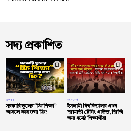
সদ্য প্রকাশিত
অপরাধ
বাংলাদেশ
সরকারি স্কুলের “ফ্রি শিক্ষা”
ইসলামী বিশ্ববিদ্যালয় এখন
আসলে কার জন্য ফ্রি?
‘জামাতী ট্রেনিং গ্রাউন্ড’, জিম্মি
অন্য ধর্মের শিক্ষার্থীরা