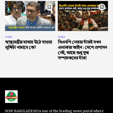
অপরাধ
অপরাধ
স্বাস্থ্যমন্ত্রীর মাথায় উঠে যাওয়া
বিএনপি নেতার দাঁতই যখন
লুঙ্গিটা নামাবে কে?
এলাকার আইন : দেশে প্রশাসন
নেই, আছে শুধু যুগ্ম
সম্পাদকদের দাঁত!
NOW BANGLADESH is one of the leading news portal where