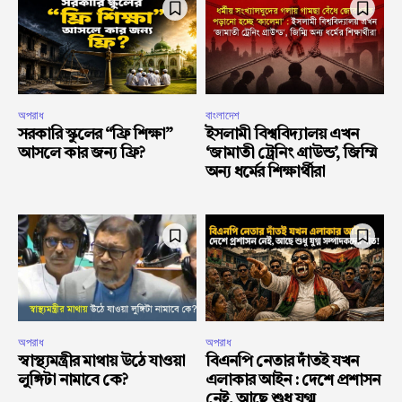
অপরাধ
বাংলাদেশ
সরকারি স্কুলের “ফ্রি শিক্ষা”
ইসলামী বিশ্ববিদ্যালয় এখন
আসলে কার জন্য ফ্রি?
‘জামাতী ট্রেনিং গ্রাউন্ড’, জিম্মি
অন্য ধর্মের শিক্ষার্থীরা
অপরাধ
অপরাধ
স্বাস্থ্যমন্ত্রীর মাথায় উঠে যাওয়া
বিএনপি নেতার দাঁতই যখন
লুঙ্গিটা নামাবে কে?
এলাকার আইন : দেশে প্রশাসন
নেই, আছে শুধু যুগ্ম