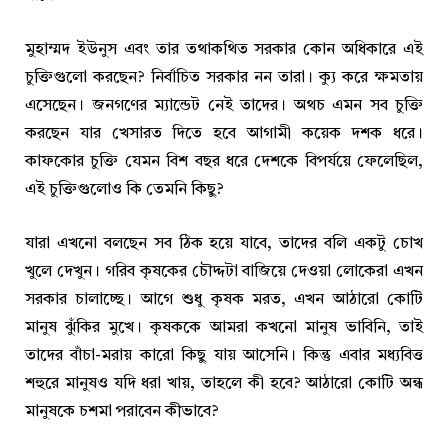
মুহাম্মদ ইউনুস এবং তার তথাকথিত সরকার কোন অধিকারে এই
চুক্তিগুলো করছেন? নির্বাচিত সরকার নন তারা। ক্যু করে ক্ষমতায়
এসেছেন। জনগণের ম্যান্ডেট নেই তাদের। অথচ এমন সব চুক্তি
করছেন যার খেসারত দিতে হবে আগামী কয়েক দশক ধরে।
কাফকোর চুক্তি যেমন বিশ বছর ধরে দেশকে বিপর্যয়ে ফেলেছিল,
এই চুক্তিগুলোও কি তেমনি কিছু?
যারা এখনো বলছেন সব ঠিক হয়ে যাবে, তাদের বলি একটু চোখ
খুলে দেখুন। গরিব কৃষকের চৌদ্দটা বাজিয়ে দেওয়া লোকেরা এখন
সরকার চালাচ্ছে। আগে শুধু কৃষক মরত, এখন আঠারো কোটি
মানুষ ঝুঁকির মুখে। কৃষককে আমরা কখনো মানুষ ভাবিনি, তাই
তাদের বাঁচা-মরায় কারো কিছু যায় আসেনি। কিন্তু এবার মধ্যবিত্ত
শহুরে মানুষও যদি ধরা খায়, তাহলে কী হবে? আঠারো কোটি অন্ধ
মানুষকে চশমা পরাবেন কীভাবে?