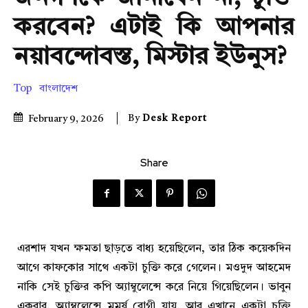
করবেন? এটাই কি আপনার
নয়াবন্দোবস্ত, মিস্টার ইউনুস?
Top
বাংলাদেশ
By
Desk Report
February 9, 2026
Share
এরশাদ যখন ক্ষমতা ছাড়তে বাধ্য হয়েছিলেন, তার ঠিক কয়েকদিন
আগে কাফকোর সাথে একটা চুক্তি করে গেলেন। মওদুদ আহমেদ
নাকি সেই চুক্তির কপি অ্যাম্বুলেন্সে করে নিয়ে গিয়েছিলেন। ভাবুন
একবার, অ্যাম্বুলেন্সে মুমূর্ষু রোগী যায়, আর এখানে একটা চুক্তি