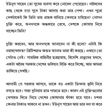
ইউনুস সাহেব তো সুদের ব্যবসা করে নোবেল পেয়েছেন। গরিবদের
কাছ থেকে চড়া সুদে টাকা আদায় করা তার পেশা। এখন পুরো
দেশটাকেই কি তিনি তার গ্রাহক বানিয়ে ফেলতে চাইছেন? গোপন
চুক্তি করে, জনগণকে অন্ধকারে রেখে, দেশকে কোথায় নিয়ে
যাচ্ছেন তিনি?
চুক্তি করবেন, আর জনগণকে জানাবেন না কী হলো? এটাই কি
নয়াবন্দোবস্ত? ব্রিটিশরাও অন্তত জানাত তারা কী করছে। এখানে তো
সেটাও নেই। সামরিক বাহিনীর ছত্রছায়ায়, বিদেশি প্রভুদের মদদে,
একটা অবৈধ সরকার দেশের ভবিষ্যৎ বিক্রি করে দিচ্ছে, আর আমরা
তাকিয়ে দেখছি।
আগামী যে সরকার আসবে, তাকে বড় একটা ভিক্ষার ঝুলি নিয়ে
বসতে হবে। সারা দুনিয়ায় হাত পাততে হবে। কারণ এই চুক্তিগুলোর
খেসারত দিতে গিয়ে দেশের কোষাগার ফাঁকা হয়ে যাবে। চশমা
কেনার টাকাও থাকবে না তখন। ইউনুস সাহেব আর তার দল যা করে