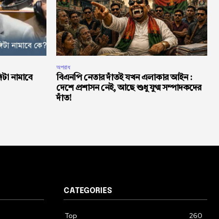
অপরাধ
্গিটা নামাবে
বিএনপি নেতার দাঁতই যখন এলাকার আইন :
দেশে প্রশাসন নেই, আছে শুধু যুগ্ম সম্পাদকদের
দাঁত!
CATEGORIES
Top
260