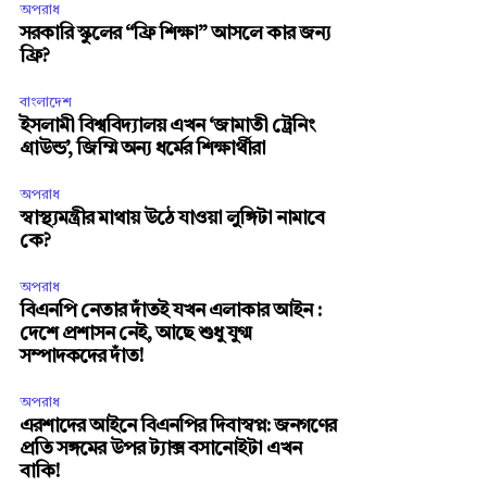
অপরাধ
সরকারি স্কুলের “ফ্রি শিক্ষা” আসলে কার জন্য
ফ্রি?
বাংলাদেশ
ইসলামী বিশ্ববিদ্যালয় এখন ‘জামাতী ট্রেনিং
গ্রাউন্ড’, জিম্মি অন্য ধর্মের শিক্ষার্থীরা
অপরাধ
স্বাস্থ্যমন্ত্রীর মাথায় উঠে যাওয়া লুঙ্গিটা নামাবে
কে?
অপরাধ
বিএনপি নেতার দাঁতই যখন এলাকার আইন :
দেশে প্রশাসন নেই, আছে শুধু যুগ্ম
সম্পাদকদের দাঁত!
অপরাধ
এরশাদের আইনে বিএনপির দিবাস্বপ্ন: জনগণের
প্রতি সঙ্গমের উপর ট্যাক্স বসানোইটা এখন
বাকি!