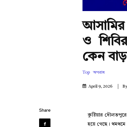
আসামির
ও শিবি
কেন বাড়
Top
অপরাধ
B
April 9, 2026
Share
কুষ্টিয়ার দৌলতপুর
হয়ে গেছে। থমথমে 