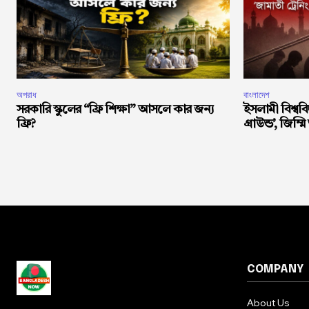
অপরাধ
বাংলাদেশ
সরকারি স্কুলের “ফ্রি শিক্ষা” আসলে কার জন্য
ইসলামী বিশ্ববি
ফ্রি?
গ্রাউন্ড’, জিম্মি
COMPANY
About Us