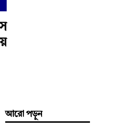
স
য়
আরো পড়ুন