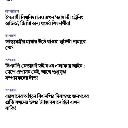
বাংলাদেশ
ইসলামী বিশ্ববিদ্যালয় এখন ‘জামাতী ট্রেনিং
গ্রাউন্ড’, জিম্মি অন্য ধর্মের শিক্ষার্থীরা
অপরাধ
স্বাস্থ্যমন্ত্রীর মাথায় উঠে যাওয়া লুঙ্গিটা নামাবে
কে?
অপরাধ
বিএনপি নেতার দাঁতই যখন এলাকার আইন :
দেশে প্রশাসন নেই, আছে শুধু যুগ্ম
সম্পাদকদের দাঁত!
অপরাধ
এরশাদের আইনে বিএনপির দিবাস্বপ্ন: জনগণের
প্রতি সঙ্গমের উপর ট্যাক্স বসানোইটা এখন
বাকি!