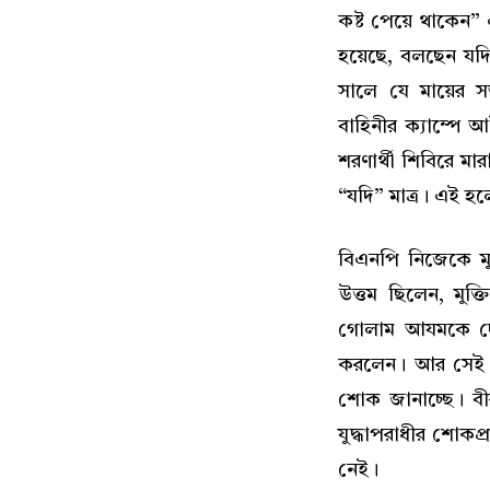
কষ্ট পেয়ে থাকেন”
হয়েছে, বলছেন যদ
সালে যে মায়ের স
বাহিনীর ক্যাম্পে 
শরণার্থী শিবিরে ম
“যদি” মাত্র। এই হল
বিএনপি নিজেকে মুক
উত্তম ছিলেন, মুক্ত
গোলাম আযমকে দেশ
করলেন। আর সেই দলই
শোক জানাচ্ছে। বী
যুদ্ধাপরাধীর শোকপ্
নেই।