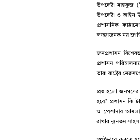
উপদেষ্টা মাহফুজ (
উপদেষ্টা ও আইন উপদ
প্রশাসনিক কাঠামো
লজ্জাজনক নয় জাত
জনপ্রশাসন বিশেষজ্
প্রশাসন পরিচালনা
তারা রাষ্ট্রের মেরু
প্রশ্ন হলো জনগণের কর
হবে? প্রশাসন কি ট
ও পেশাদার আমলাকে 
রাখার ন্যূনতম সাহ
স্পষ্টভাবে বলতে 