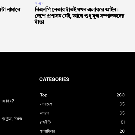
অপরাধ
্গিটা নামাবে
বিএনপি নেতার দাঁতই যখন এলাকার আইন :
দেশে প্রশাসন নেই, আছে শুধু যুগ্ম সম্পাদকদের
দাঁত!
CATEGORIES
Top
260
ন্য ফ্রি?
বাংলাদেশ
95
অপরাধ
95
্রাউন্ড’, জিম্মি
রাজনীতি
81
মানবাধিকার
28