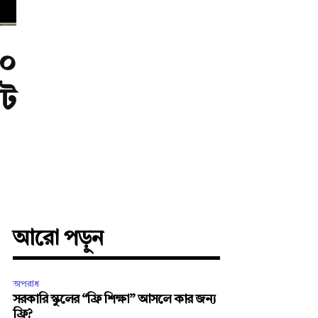
০
াট
আরো পড়ুন
অপরাধ
সরকারি স্কুলের “ফ্রি শিক্ষা” আসলে কার জন্য
ফ্রি?