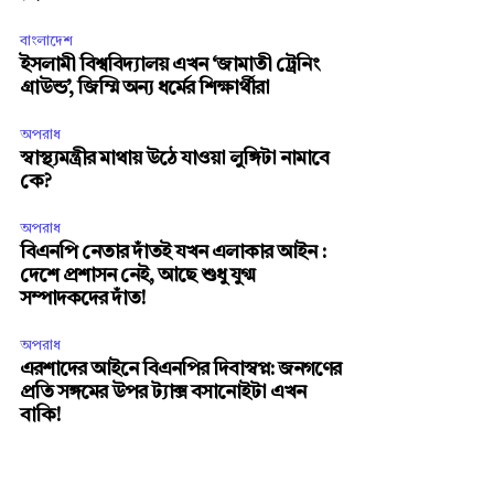
বাংলাদেশ
ইসলামী বিশ্ববিদ্যালয় এখন ‘জামাতী ট্রেনিং
গ্রাউন্ড’, জিম্মি অন্য ধর্মের শিক্ষার্থীরা
অপরাধ
স্বাস্থ্যমন্ত্রীর মাথায় উঠে যাওয়া লুঙ্গিটা নামাবে
কে?
অপরাধ
বিএনপি নেতার দাঁতই যখন এলাকার আইন :
দেশে প্রশাসন নেই, আছে শুধু যুগ্ম
সম্পাদকদের দাঁত!
অপরাধ
এরশাদের আইনে বিএনপির দিবাস্বপ্ন: জনগণের
প্রতি সঙ্গমের উপর ট্যাক্স বসানোইটা এখন
বাকি!