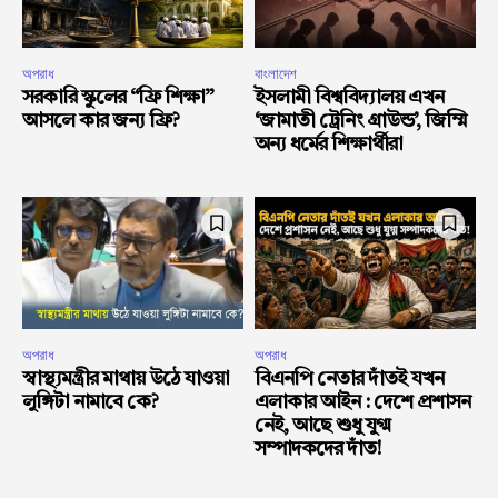
অপরাধ
বাংলাদেশ
সরকারি স্কুলের “ফ্রি শিক্ষা”
ইসলামী বিশ্ববিদ্যালয় এখন
আসলে কার জন্য ফ্রি?
‘জামাতী ট্রেনিং গ্রাউন্ড’, জিম্মি
অন্য ধর্মের শিক্ষার্থীরা
অপরাধ
অপরাধ
স্বাস্থ্যমন্ত্রীর মাথায় উঠে যাওয়া
বিএনপি নেতার দাঁতই যখন
লুঙ্গিটা নামাবে কে?
এলাকার আইন : দেশে প্রশাসন
নেই, আছে শুধু যুগ্ম
সম্পাদকদের দাঁত!