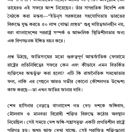
এর পাশাপাশি জামায়াতের নায়েবে আমির ডা. সৈয়দ আবদুল্লাহ মো.
তাহেরও এই সফরে অংশ নিয়েছেন। তাঁর সাম্প্রতিক বিদেশি এক
বৈঠকে করা মন্তব্য—“ইউনূস সরকারের সহযোগিতায় ভারতের
বিরুদ্ধে যুদ্ধ করতে ৫০ লাখ যোদ্ধা প্রস্তুত” শুধু দায়িত্বজ্ঞানহীন নয়,
বরং বাংলাদেশের পররাষ্ট্র সম্পর্ক ও আঞ্চলিক স্থিতিশীলতার জন্য
এক বিপজ্জনক ইঙ্গিত বহন করে।
প্রশ্ন উঠছে, জাতিসংঘের মতো গুরুত্বপূর্ণ আন্তর্জাতিক ফোরামে
রাষ্ট্রের প্রতিনিধিত্বের সফরে কেন এবং কীভাবে এমন বিতর্কিত
ব্যক্তিদের অন্তর্ভুক্ত করা হলো? এটি কি রাজনৈতিক সমঝোতার
ফল, নাকি এর পেছনে আরও গভীর কোনো কৌশলগত উদ্দেশ্য
কাজ করছে—তা এখন জাতির জানার দাবি।
শেখ হাসিনার নেতৃত্বে বাংলাদেশ গত দেড় দশকে জঙ্গিবাদ,
মৌলবাদ ও মানবতা বিরোধী শক্তির বিরুদ্ধে কঠোর অবস্থান
নিয়েছিল। সেই সময়ে দেশ জঙ্গি-সন্ত্রাসমুক্ত একটি প্রগতিশীল রাষ্ট্রে
পরিণত হয়। অথচ আজ দেখা যাচ্ছে, সেই পরাজিত শক্তিগুলো