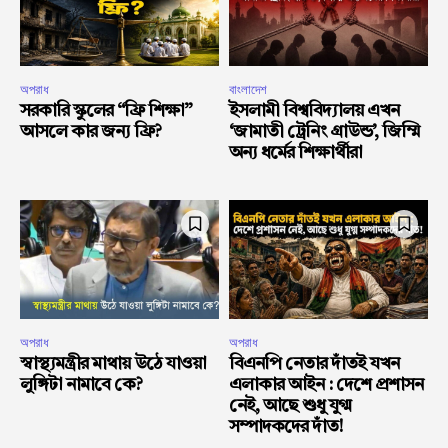
অপরাধ
বাংলাদেশ
সরকারি স্কুলের “ফ্রি শিক্ষা”
ইসলামী বিশ্ববিদ্যালয় এখন
আসলে কার জন্য ফ্রি?
‘জামাতী ট্রেনিং গ্রাউন্ড’, জিম্মি
অন্য ধর্মের শিক্ষার্থীরা
অপরাধ
অপরাধ
স্বাস্থ্যমন্ত্রীর মাথায় উঠে যাওয়া
বিএনপি নেতার দাঁতই যখন
লুঙ্গিটা নামাবে কে?
এলাকার আইন : দেশে প্রশাসন
নেই, আছে শুধু যুগ্ম
সম্পাদকদের দাঁত!