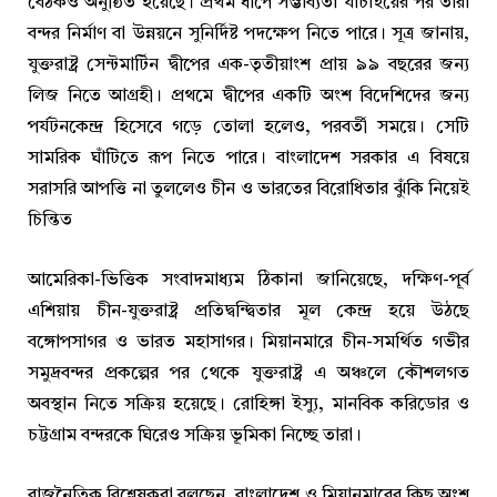
বৈঠকও অনুষ্ঠিত হয়েছে। প্রথম ধাপে সম্ভাব্যতা যাচাইয়ের পর তারা
বন্দর নির্মাণ বা উন্নয়নে সুনির্দিষ্ট পদক্ষেপ নিতে পারে। সূত্র জানায়,
যুক্তরাষ্ট্র সেন্টমার্টিন দ্বীপের এক-তৃতীয়াংশ প্রায় ৯৯ বছরের জন্য
লিজ নিতে আগ্রহী। প্রথমে দ্বীপের একটি অংশ বিদেশিদের জন্য
পর্যটনকেন্দ্র হিসেবে গড়ে তোলা হলেও, পরবর্তী সময়ে। সেটি
সামরিক ঘাঁটিতে রূপ নিতে পারে। বাংলাদেশ সরকার এ বিষয়ে
সরাসরি আপত্তি না তুললেও চীন ও ভারতের বিরোধিতার ঝুঁকি নিয়েই
চিন্তিত
আমেরিকা-ভিত্তিক সংবাদমাধ্যম ঠিকানা জানিয়েছে, দক্ষিণ-পূর্ব
এশিয়ায় চীন-যুক্তরাষ্ট্র প্রতিদ্বন্দ্বিতার মূল কেন্দ্র হয়ে উঠছে
বঙ্গোপসাগর ও ভারত মহাসাগর। মিয়ানমারে চীন-সমর্থিত গভীর
সমুদ্রবন্দর প্রকল্পের পর থেকে যুক্তরাষ্ট্র এ অঞ্চলে কৌশলগত
অবস্থান নিতে সক্রিয় হয়েছে। রোহিঙ্গা ইস্যু, মানবিক করিডোর ও
চট্টগ্রাম বন্দরকে ঘিরেও সক্রিয় ভূমিকা নিচ্ছে তারা।
রাজনৈতিক বিশ্লেষকরা বলছেন, বাংলাদেশ ও মিয়ানমারের কিছু অংশ