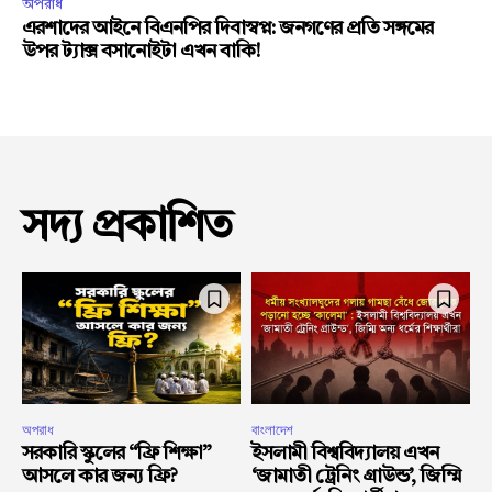
অপরাধ
এরশাদের আইনে বিএনপির দিবাস্বপ্ন: জনগণের প্রতি সঙ্গমের
উপর ট্যাক্স বসানোইটা এখন বাকি!
সদ্য প্রকাশিত
অপরাধ
বাংলাদেশ
সরকারি স্কুলের “ফ্রি শিক্ষা”
ইসলামী বিশ্ববিদ্যালয় এখন
আসলে কার জন্য ফ্রি?
‘জামাতী ট্রেনিং গ্রাউন্ড’, জিম্মি