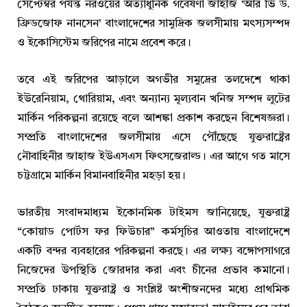
সেপ্টেম্বর পর্যন্ত নরওয়ের অত্যাধুনিক গবেষণা জাহাজ ‘আর ভি ড.
ফ্রিডজোফ নানসেন’ বাংলাদেশের সামুদ্রিক জলসীমায় মৎস্যসম্পদ
ও ইকোসিস্টেম জরিপের নামে প্রবেশ করে।
তবে এই জরিপের আড়ালে অগভীর সমুদ্রের তলদেশে থাকা
ইউরেনিয়াম, থোরিয়াম, এবং অন্যান্য মূল্যবান খনিজ সম্পদ লুটের
মার্কিন পরিকল্পনা রয়েছে বলে আশঙ্কা প্রকাশ করছেন বিশেষজ্ঞরা।
সম্প্রতি বাংলাদেশের জলসীমায় এসে পৌঁছেছে যুক্তরাষ্ট্রের
নৌবাহিনীর জাহাজ ইউএসএস ফিৎসজেরাল্ড। এর আগে গত মাসে
চট্টগ্রামে মার্কিন বিমানবাহিনীর মহড়া হয়।
ভারতীয় সংবাদমাধ্যম ইকোনমিক টাইমস জানিয়েছে, যুক্তরাষ্ট্র
“কোয়াড পোর্টস ফর ফিউচার” কর্মসূচির আওতায় বাংলাদেশে
একটি বন্দর ব্যবহারের পরিকল্পনা করছে। এর লক্ষ্য বঙ্গোপসাগরে
নিজেদের উপস্থিতি জোরদার করা এবং চীনের প্রভাব কমানো।
সম্প্রতি ঢাকায় যুক্তরাষ্ট্র ও সংশ্লিষ্ট অংশীজনদের মধ্যে প্রাথমিক