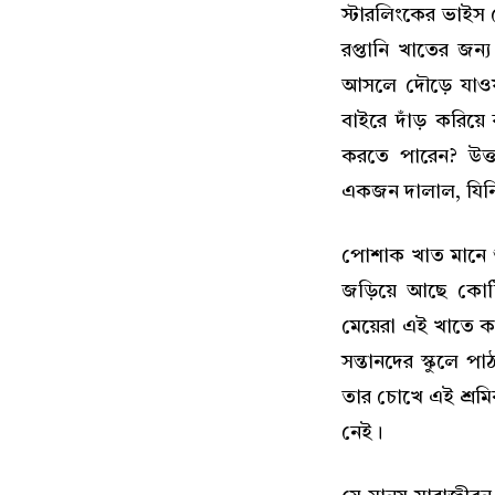
স্টারলিংকের ভাইস প
রপ্তানি খাতের জন্
আসলে দৌড়ে যাওয়
বাইরে দাঁড় করিয
করতে পারেন? উত্
একজন দালাল, যিনি ব
পোশাক খাত মানে শু
জড়িয়ে আছে কোটি
মেয়েরা এই খাতে ক
সন্তানদের স্কুলে 
তার চোখে এই শ্রমিক
নেই।