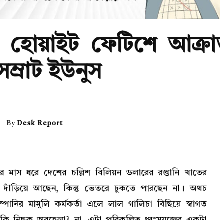
্য হোয়াইট ফেটিশে আক্রান
ম্রাট ইউনুস
By
Desk Report
র মাস ধরে দেশের চল্লিশ বিলিয়ন ডলারের রপ্তানি খাতের
য় দাঁড়িয়ে আছেন, কিন্তু ভেতরে ঢুকতে পারছেন না। অথচ
পানির মামুলি কর্মকর্তা এলে লাল গালিচা বিছিয়ে স্বাগত
কি নিছক অবহেলা? না, এটা পরিকল্পিত ধ্বংসযজ্ঞের একটা