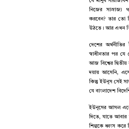
যে মানুষ সারাজীবন
নিজের সাম্রাজ্য গ
করবেন? তার তো শি
উঠতে। আর এখন তিন
দেশের অর্থনীতির
স্বাধীনতার পর য
আজ বিশ্বের দ্বিতীয
দয়ায় আসেনি, এসে
কিন্তু ইউনূস সেই 
যে বাংলাদেশ বিদেশ
ইউনূসের আসল এজেন্
দিতে, যাতে আবার ব
শিল্পকে ধ্বংস কর