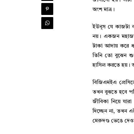
অংশ মাত্র।
ইউনূস যে কাজটা 
নয়। একজন মহাজন 
টাকা আদায় করে ধন
তিনি তো বুঝেন শুধ
হাসিল করতে হয়।
বিজিএমইএ প্রেসিডে
তখন বুঝতে হবে পরিস
জীবিকা নিয়ে যার
দিচ্ছেন না, তখন এট
মেরুদণ্ড ভেঙে দেওয