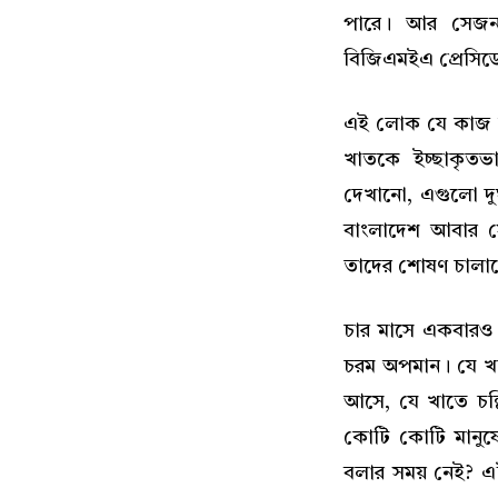
পারে। আর সেজন্যই
বিজিএমইএ প্রেসিডে
এই লোক যে কাজ করছে
খাতকে ইচ্ছাকৃতভ
দেখানো, এগুলো দুর
বাংলাদেশ আবার স
তাদের শোষণ চালা
চার মাসে একবারও স
চরম অপমান। যে খ
আসে, যে খাতে চল
কোটি কোটি মানুষে
বলার সময় নেই? এট