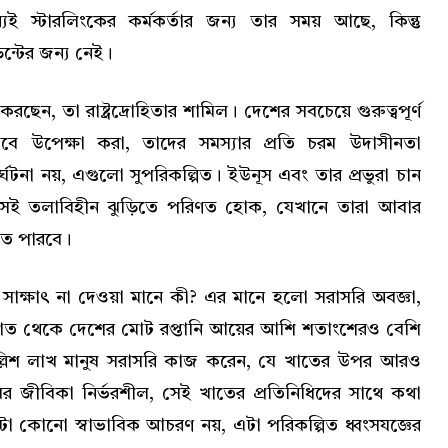
 স্টারলিংকের কর্মকর্তার জন্য তার সময় আছে, কিন্তু
ন্টের জন্য নেই।
ন, তা রাষ্ট্রদ্রোহিতার শামিল। দেশের সবচেয়ে গুরুত্বপূর্ণ
াবে উপেক্ষা করা, তাদের সমস্যার প্রতি চরম উদাসীনতা
্ঘটনা নয়, এগুলো সুপরিকল্পিত। ইউনূস এবং তার প্রভুরা চান
েই তলাবিহীন ঝুড়িতে পরিণত হোক, যেখানে তারা আবার
তে পারবে।
াক্ষাৎ না দেওয়া মানে কী? এর মানে হলো সরাসরি অবজ্ঞা,
াত থেকে দেশের মোট রপ্তানি আয়ের আশি শতাংশেরও বেশি
্লিশ লাখ মানুষ সরাসরি কাজ করেন, যে খাতের উপর আরও
র জীবিকা নির্ভরশীল, সেই খাতের প্রতিনিধিদের সাথে কথা
া কোনো স্বাভাবিক আচরণ নয়, এটা পরিকল্পিত ধ্বংসযজ্ঞের