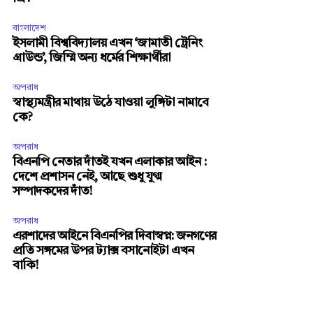
বাংলাদেশ
ইসলামী বিশ্ববিদ্যালয় এখন ‘জামাতী ট্রেনিং
গ্রাউন্ড’, জিম্মি অন্য ধর্মের শিক্ষার্থীরা
অপরাধ
স্বাস্থ্যমন্ত্রীর মাথায় উঠে যাওয়া লুঙ্গিটা নামাবে
কে?
অপরাধ
বিএনপি নেতার দাঁতই যখন এলাকার আইন :
দেশে প্রশাসন নেই, আছে শুধু যুগ্ম
সম্পাদকদের দাঁত!
অপরাধ
এরশাদের আইনে বিএনপির দিবাস্বপ্ন: জনগণের
প্রতি সঙ্গমের উপর ট্যাক্স বসানোইটা এখন
বাকি!