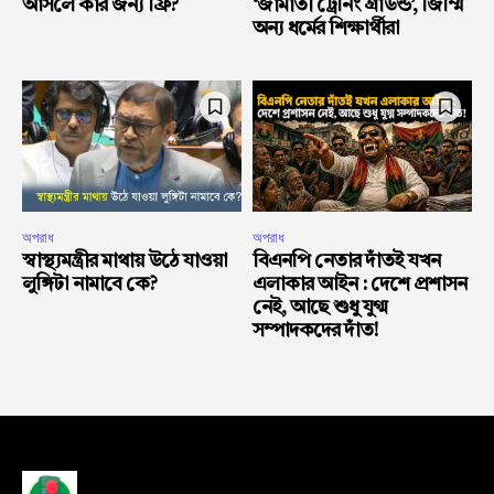
আসলে কার জন্য ফ্রি?
‘জামাতী ট্রেনিং গ্রাউন্ড’, জিম্মি
অন্য ধর্মের শিক্ষার্থীরা
অপরাধ
অপরাধ
স্বাস্থ্যমন্ত্রীর মাথায় উঠে যাওয়া
বিএনপি নেতার দাঁতই যখন
লুঙ্গিটা নামাবে কে?
এলাকার আইন : দেশে প্রশাসন
নেই, আছে শুধু যুগ্ম
সম্পাদকদের দাঁত!