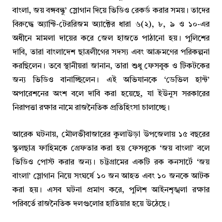
বাংলা, জয় বঙ্গবন্ধু’ স্লোগান দিয়ে ভিডিও রেকর্ড করার সময়। তাদের
বিরুদ্ধে অ্যান্টি-টেররিজম অ্যাক্টের ধারা ৬(২), ৮, ৯ ও ১০-এর
অধীনে মামলা দায়ের করে জেল হাজতে পাঠানো হয়। পুলিশের
দাবি, তারা বাংলাদেশ ছাত্রলীগের সদস্য এবং আক্রমণের পরিকল্পনা
করছিলেন। তবে স্থানীয়রা জানান, তারা শুধু ফেসবুক ও টিকটকের
জন্য ভিডিও বানাচ্ছিলেন। এই অভিযানকে ‘ডেভিল হান্ট’
অপারেশনের অংশ বলে দাবি করা হয়েছে, যা ইউনুস সরকারের
নিরাপত্তা রক্ষার নামে রাজনৈতিক প্রতিহিংসা চালাচ্ছে।
আরেক ঘটনায়, মৌলভীবাজারের কুলাউড়া উপজেলায় ১৫ বছরের
স্কুলছাত্র ফাহিমকে গ্রেফতার করা হয় ফেসবুকে ‘জয় বাংলা’ বলে
ভিডিও পোস্ট করার জন্য। চট্টগ্রামের একটি রক কনসার্টে ‘জয়
বাংলা’ স্লোগান নিয়ে সংঘর্ষে ১০ জন আহত এবং ১০ জনকে আটক
করা হয়। এসব ঘটনা প্রমাণ করে, পুলিশ আইনশৃঙ্খলা রক্ষার
পরিবর্তে রাজনৈতিক দলগুলোর হাতিয়ার হয়ে উঠেছে।