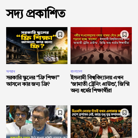
সদ্য প্রকাশিত
অপরাধ
বাংলাদেশ
সরকারি স্কুলের “ফ্রি শিক্ষা”
ইসলামী বিশ্ববিদ্যালয় এখন
আসলে কার জন্য ফ্রি?
‘জামাতী ট্রেনিং গ্রাউন্ড’, জিম্মি
অন্য ধর্মের শিক্ষার্থীরা