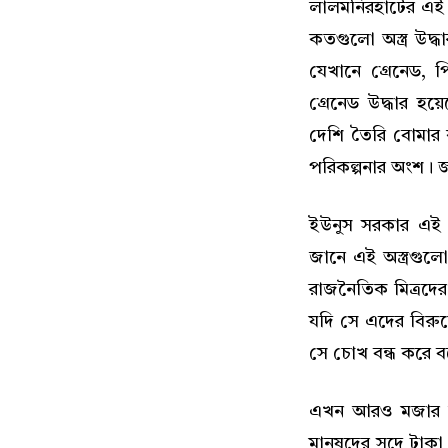
লালমনিরহাটের এই গ
কতগুলো অস্ত্র উদ্
যেখানে গ্রেনেড, প
গ্রেনেড উদ্ধার হ
দেশি তৈরি বোমার 
পরিকল্পনার অংশ। জ
ইউনুস সরকার এই অ
জানে এই অস্ত্রগু
রাজনৈতিক মিত্রদের 
যদি সে এদের বিরুদ্
সে চোখ বন্ধ করে ব
এখন আরও মজার ব
মানুষদের সুদে টাকা