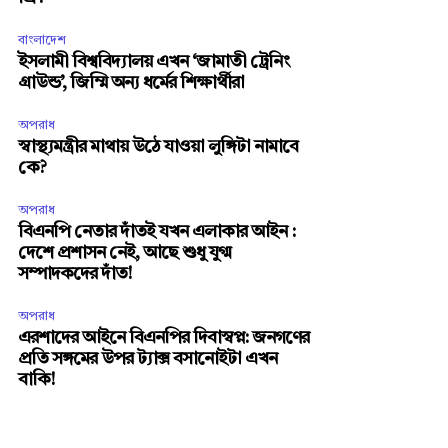
বাংলাদেশ
ইসলামী বিশ্ববিদ্যালয় এখন ‘জামাতী ট্রেনিং
গ্রাউন্ড’, জিম্মি অন্য ধর্মের শিক্ষার্থীরা
অপরাধ
স্বাস্থ্যমন্ত্রীর মাথায় উঠে যাওয়া লুঙ্গিটা নামাবে
কে?
অপরাধ
বিএনপি নেতার দাঁতই যখন এলাকার আইন :
দেশে প্রশাসন নেই, আছে শুধু যুগ্ম
সম্পাদকদের দাঁত!
অপরাধ
এরশাদের আইনে বিএনপির দিবাস্বপ্ন: জনগণের
প্রতি সঙ্গমের উপর ট্যাক্স বসানোইটা এখন
বাকি!