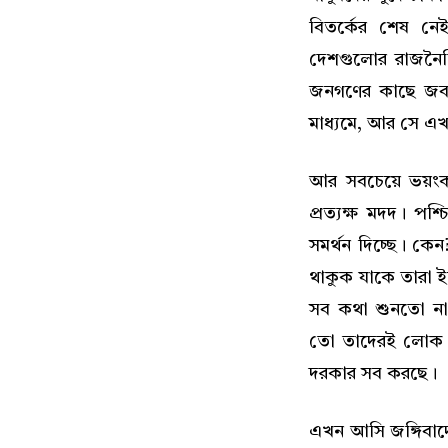
বিতর্কের শেষ নেই
দেশগুলোর রাজনৈতি
জনগণের কাছে জবা
মাধ্যমে, আর সে এ
আর সবচেয়ে ভয়ং
প্রত্যক্ষ মদদ। পশ
সমর্থন দিচ্ছে। কেন
থাকুক যাকে তারা 
সব কথা শুনতো না,
তো তাদেরই লোক। 
দরকার সব করছে।
এখন আসি জঙ্গিবাদের