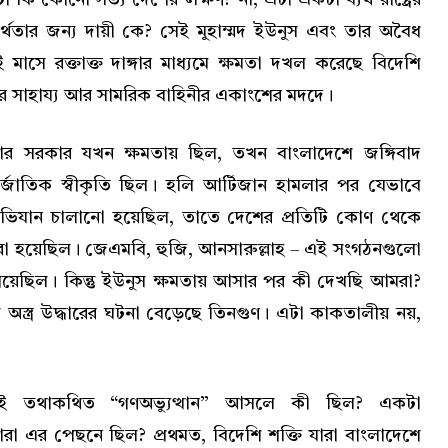
্থতার জন্য দায়ী কে? সেই মুহাম্মদ ইউনুস এবং তার অবৈধ
 মাসে রক্তাক্ত দাঙ্গার মাধ্যমে ক্ষমতা দখল করেছে বিদেশি
ের সাহায্য আর সামরিক বাহিনীর একাংশের মদদে।
ার সরকার যখন ক্ষমতায় ছিল, তখন বাংলাদেশে জঙ্গিবাদ
্তর্জাতিক স্বীকৃতি ছিল। হলি আর্টিজান হামলার পর যেভাবে
ে অভিযান চালানো হয়েছিল, তাতে দেশের প্রতিটি কোণ থেকে
রা হয়েছিল। জেএমবি, হুজি, আনসারুল্লাহ – এই সংগঠনগুলো
য়ে গিয়েছিল। কিন্তু ইউনুস ক্ষমতায় আসার পর কী দেখছি আমরা?
ে অস্ত্র উদ্ধারের ঘটনা বেড়েছে তিনগুণ। এটা কাকতালীয় নয়,
েই তথাকথিত “গণঅভ্যুত্থান” আসলে কী ছিল? একটা
 কারা এর পেছনে ছিল? প্রথমত, বিদেশি শক্তি যারা বাংলাদেশে