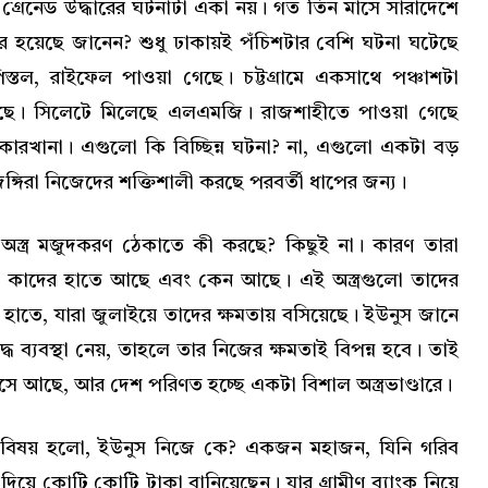
্রেনেড উদ্ধারের ঘটনাটা একা নয়। গত তিন মাসে সারাদেশে
ধার হয়েছে জানেন? শুধু ঢাকায়ই পঁচিশটার বেশি ঘটনা ঘটেছে
িস্তল, রাইফেল পাওয়া গেছে। চট্টগ্রামে একসাথে পঞ্চাশটা
য়েছে। সিলেটে মিলেছে এলএমজি। রাজশাহীতে পাওয়া গেছে
কারখানা। এগুলো কি বিচ্ছিন্ন ঘটনা? না, এগুলো একটা বড়
ঙ্গিরা নিজেদের শক্তিশালী করছে পরবর্তী ধাপের জন্য।
স্ত্র মজুদকরণ ঠেকাতে কী করছে? কিছুই না। কারণ তারা
লো কাদের হাতে আছে এবং কেন আছে। এই অস্ত্রগুলো তাদের
হাতে, যারা জুলাইয়ে তাদের ক্ষমতায় বসিয়েছে। ইউনুস জানে
ধে ব্যবস্থা নেয়, তাহলে তার নিজের ক্ষমতাই বিপন্ন হবে। তাই
সে আছে, আর দেশ পরিণত হচ্ছে একটা বিশাল অস্ত্রভাণ্ডারে।
িষয় হলো, ইউনুস নিজে কে? একজন মহাজন, যিনি গরিব
 দিয়ে কোটি কোটি টাকা বানিয়েছেন। যার গ্রামীণ ব্যাংক নিয়ে