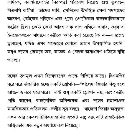
এদিকে, ক্যান্টনমেন্টের নিরাপত্তা পরিবেশ নিয়েও প্রশ্ন তুলছেন
বিএনপি কর্মীরা। তাদের দাবি, সেদিনের উপস্থিত সেনা সদস্যদের
আচরণ, বৈঠকের পরিবেশ এবং পুরো প্রোটোকল অস্বাভাবিকভাবে
কঠোর ছিল। কেউ কেউ আরও এক ধাপ এগিয়ে খাবার, ওষুধ বা
ইনজেকশনের মাধ্যমে নেত্রীকে ক্ষতি করা হয়েছে কি না—এ প্রশ্নও
তুলছেন, যদিও এসব সন্দেহের কোনো প্রমাণ উপস্থাপিত হয়নি।
তবুও দলের ভেতরে ভয়, আতঙ্ক ও ক্ষোভ অসাধারণ গতিতে বৃদ্ধি
পাচ্ছে।
দলের তৃণমূল এখন বিস্ফোরণের প্রান্তে দাঁড়িয়ে আছে। বিএনপির
ঘরে ঘরে উচ্চারিত হচ্ছে একটি স্লোগান—“খালেদা জিয়ার কিছু হলে
আগুন জ্বলবে ঘরে ঘরে।” এটি শুধু একটি স্লোগান নয়; বরং নেত্রীর
প্রতি আবেগ, রাজনৈতিক অনিশ্চয়তা এবং দলের হতাশাগ্রস্ত
মানসিকতার প্রতিফলন। দলীয় সূত্র বলছে—খালেদা জিয়ার অসুস্থতা
এখন আর কেবল চিকিৎসাজনিত সংকট নয়; বরং এটি রাজনৈতিক
অস্থিরতার এক নতুন অধ্যায়ে রূপ নিয়েছে।