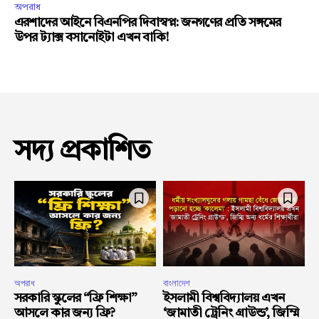
অপরাধ
এরশাদের আইনে বিএনপির দিবাস্বপ্ন: জনগণের প্রতি সঙ্গমের
উপর ট্যাক্স বসানোইটা এখন বাকি!
সদ্য প্রকাশিত
অপরাধ
বাংলাদেশ
সরকারি স্কুলের “ফ্রি শিক্ষা”
ইসলামী বিশ্ববিদ্যালয় এখন
আসলে কার জন্য ফ্রি?
‘জামাতী ট্রেনিং গ্রাউন্ড’, জিম্মি