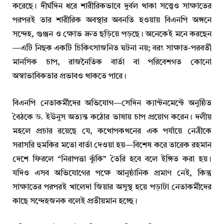
করেছে। দীর্ঘদিন ধরে শারীরিকভাবে দুর্বল থাকা সত্ত্বেও সাক্ষাতের
পরপরই তার শারীরিক অবস্থার অবনতি হওয়ায় বিএনপি অঙ্গনে
সন্দেহ, গুঞ্জন ও ক্ষোভ দ্রুত ছড়িয়ে পড়ছে। অনেকেই মনে করছেন
—এটি নিছক একটি চিকিৎসাজনিত ঘটনা নয়; বরং সাক্ষাত-পরবর্তী
মানসিক চাপ, রাজনৈতিক বার্তা বা পরিবেশগত কোনো
অস্বাভাবিকতার প্রভাবও থাকতে পারে।
বিএনপি নেতাকর্মীদের অভিযোগ—সেদিন ক্যান্টনমেন্টে অনুষ্ঠিত
বৈঠকে ড. ইউনুস অত্যন্ত কঠোর ভাষায় চাপ প্রয়োগ করেন। দলীয়
মহলে প্রচার রয়েছে যে, কথোপকথনের এক পর্যায়ে নেত্রীকে
সরাসরি হুমকির মতো বার্তা দেওয়া হয়—বিশেষ করে তারেক রহমান
দেশে ফিরলে “নিরাপত্তা ঝুঁকি” তৈরি হবে বলে ইঙ্গিত করা হয়।
যদিও এসব অভিযোগের পক্ষে আনুষ্ঠানিক প্রমাণ নেই, কিন্তু
সাক্ষাতের পরপরই খালেদা জিয়ার অসুস্থ হয়ে পড়াটা নেতাকর্মীদের
কাছে সন্দেহজনক বলেই প্রতীয়মান হচ্ছে।