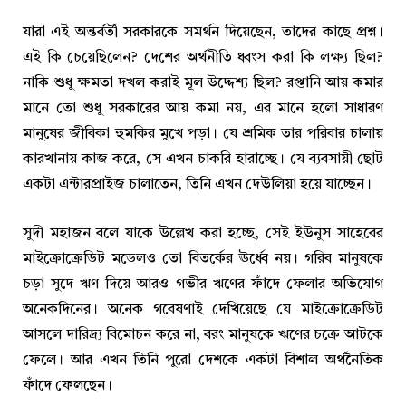
যারা এই অন্তর্বর্তী সরকারকে সমর্থন দিয়েছেন, তাদের কাছে প্রশ্ন।
এই কি চেয়েছিলেন? দেশের অর্থনীতি ধ্বংস করা কি লক্ষ্য ছিল?
নাকি শুধু ক্ষমতা দখল করাই মূল উদ্দেশ্য ছিল? রপ্তানি আয় কমার
মানে তো শুধু সরকারের আয় কমা নয়, এর মানে হলো সাধারণ
মানুষের জীবিকা হুমকির মুখে পড়া। যে শ্রমিক তার পরিবার চালায়
কারখানায় কাজ করে, সে এখন চাকরি হারাচ্ছে। যে ব্যবসায়ী ছোট
একটা এন্টারপ্রাইজ চালাতেন, তিনি এখন দেউলিয়া হয়ে যাচ্ছেন।
সুদী মহাজন বলে যাকে উল্লেখ করা হচ্ছে, সেই ইউনুস সাহেবের
মাইক্রোক্রেডিট মডেলও তো বিতর্কের ঊর্ধ্বে নয়। গরিব মানুষকে
চড়া সুদে ঋণ দিয়ে আরও গভীর ঋণের ফাঁদে ফেলার অভিযোগ
অনেকদিনের। অনেক গবেষণাই দেখিয়েছে যে মাইক্রোক্রেডিট
আসলে দারিদ্র্য বিমোচন করে না, বরং মানুষকে ঋণের চক্রে আটকে
ফেলে। আর এখন তিনি পুরো দেশকে একটা বিশাল অর্থনৈতিক
ফাঁদে ফেলছেন।