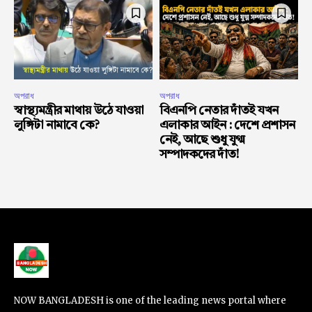
অপরাধ
অপরাধ
স্বাস্থ্যমন্ত্রীর মাথায় উঠে যাওয়া
বিএনপি নেতার দাঁতই যখন
লুঙ্গিটা নামাবে কে?
এলাকার আইন : দেশে প্রশাসন
নেই, আছে শুধু যুগ্ম
সম্পাদকদের দাঁত!
NOW BANGLADESH is one of the leading news portal where