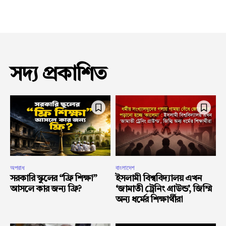
সদ্য প্রকাশিত
অপরাধ
বাংলাদেশ
সরকারি স্কুলের “ফ্রি শিক্ষা”
ইসলামী বিশ্ববিদ্যালয় এখন
আসলে কার জন্য ফ্রি?
‘জামাতী ট্রেনিং গ্রাউন্ড’, জিম্মি
অন্য ধর্মের শিক্ষার্থীরা