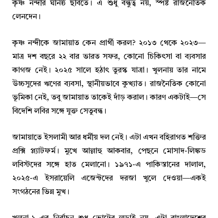
কৃষ্ণ নন্দীর ঘনিষ্ঠ ছবিতে। এ শুধু বন্ধুত্ব নয়, স্পষ্ট রাজনৈতিক
লেনদেন।
কৃষ্ণ নন্দীকে জামায়াত কেন প্রার্থী করল? ২০১৩ থেকে ২০২৩—
মাত্র দশ বছরে ২২ বার ভারত সফর, কোনো চিকিৎসা বা ব্যবসার
কাগজ নেই। ২০২৫ সালে হঠাৎ তুরস্ক যাত্রা। খুলনায় তার নামে
উচ্চসুদের ঋণের ব্যবসা, স্থানীয়ভাবে কুখ্যাত। রাজনৈতিক কোনো
ভূমিকা নেই, তবু জামায়াত তাকেই দাঁড় করাল। কারণ একটাই—সে
বিদেশি লবির সঙ্গে যুক্ত সেতুবন্ধ।
জামায়াতে ইসলামী আর ধর্মীয় দল নেই। এটা এখন বহিরাগত শক্তির
প্রক্সি প্ল্যাটফর্ম। মুখে আল্লাহু আকবার, পেছনে মোসাদ-লিঙ্কড
লবিস্টদের সঙ্গে হাত মেলানো। ১৯৭১-এ পাকিস্তানের দালাল,
২০২৫-এ ইসরায়েলি এজেন্টদের দরজা খুলে দেওয়া—একই
সংগঠনের ভিন্ন মুখ।