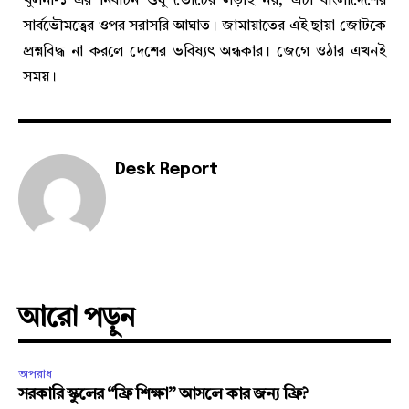
খুলনা-১ এর নির্বাচন শুধু ভোটের লড়াই নয়, এটা বাংলাদেশের
সার্বভৌমত্বের ওপর সরাসরি আঘাত। জামায়াতের এই ছায়া জোটকে
প্রশ্নবিদ্ধ না করলে দেশের ভবিষ্যৎ অন্ধকার। জেগে ওঠার এখনই
সময়।
Desk Report
আরো পড়ুন
অপরাধ
সরকারি স্কুলের “ফ্রি শিক্ষা” আসলে কার জন্য ফ্রি?