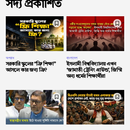
সদ্য প্রকাশিত
অপরাধ
বাংলাদেশ
সরকারি স্কুলের “ফ্রি শিক্ষা”
ইসলামী বিশ্ববিদ্যালয় এখন
আসলে কার জন্য ফ্রি?
‘জামাতী ট্রেনিং গ্রাউন্ড’, জিম্মি
অন্য ধর্মের শিক্ষার্থীরা