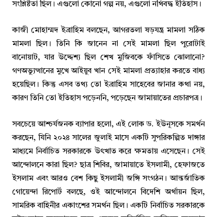
সংশ্লিষ্টতা ছিল। এগুলো কোনো গল্প নয়, এগুলো নথিবদ্ধ ইতিহাস।
কাজী মোহাম্মদ ইব্রাহিম বলছেন, আগরতলা ষড়যন্ত্র মামলা সঠিক
মামলা ছিল। তিনি কি জানেন না সেই মামলা ছিল পুরোটাই
বানোয়াট, যার উদ্দেশ্য ছিল শেখ মুজিবকে ফাঁসিতে ঝোলানো?
গণঅভ্যুত্থানের মুখে আইয়ুব খান সেই মামলা প্রত্যাহার করতে বাধ্য
হয়েছিল। কিন্তু এসব তথ্য তো ইব্রাহিম সাহেবের জানার কথা নয়,
কারণ তিনি তো ইতিহাস পড়েননি, পড়েছেন জামায়াতের প্রচারপত্র।
সবচেয়ে আশ্চর্যজনক ব্যাপার হলো, এই লোক ড. ইউনূসকে সমর্থন
করছেন, যিনি ২০২৪ সালের জুলাই মাসে একটি সুপরিকল্পিত দাঙ্গার
মাধ্যমে নির্বাচিত সরকারকে উৎখাত করে ক্ষমতায় এসেছেন। সেই
আন্দোলনে কারা ছিল? ছাত্র শিবির, জামায়াতে ইসলামী, হেফাজতে
ইসলাম এবং আরও বেশ কিছু ইসলামী জঙ্গি সংগঠন। আন্তর্জাতিক
গোয়েন্দা রিপোর্ট বলছে, ওই আন্দোলনে বিদেশি অর্থায়ন ছিল,
সামরিক বাহিনীর একাংশের সমর্থন ছিল। একটি নির্বাচিত সরকারকে