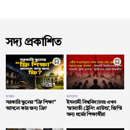
সদ্য প্রকাশিত
অপরাধ
বাংলাদেশ
সরকারি স্কুলের “ফ্রি শিক্ষা”
ইসলামী বিশ্ববিদ্যালয় এখন
আসলে কার জন্য ফ্রি?
‘জামাতী ট্রেনিং গ্রাউন্ড’, জিম্মি
অন্য ধর্মের শিক্ষার্থীরা