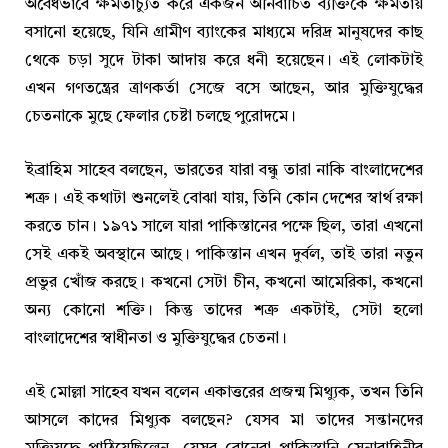
অবৈধভাবে ক্ষমতাচ্যুত করে একজন অনির্বাচিত ব্যক্তিকে ক্ষমতায়
বসানো হয়েছে, যিনি গ্রামীণ ব্যাংকের মাধ্যমে দরিদ্র মানুষদের কাছ
থেকে চড়া সুদে টাকা আদায় করে ধনী হয়েছেন। এই লোকটাই
এখন গণতন্ত্রের ত্রাণকর্তা সেজে বসে আছেন, আর মুক্তিযুদ্ধের
চেতনাকে মুছে ফেলার চেষ্টা চলছে পুরোদমে।
ইব্রাহিম সাহেব বলছেন, ভারতের যারা বন্ধু তারা নাকি বাংলাদেশের
শত্রু। এই কথাটা শুনলেই বোঝা যায়, তিনি কোন দেশের স্বার্থ রক্ষা
করতে চান। ১৯৭১ সালে যারা পাকিস্তানের পক্ষে ছিল, তারা এখনো
সেই একই অবস্থানে আছে। পাকিস্তান এখন দুর্বল, তাই তারা নতুন
প্রভুর খোঁজ করছে। কখনো সেটা চীন, কখনো আমেরিকা, কখনো
অন্য কোনো শক্তি। কিন্তু তাদের শত্রু একটাই, সেটা হলো
বাংলাদেশের স্বাধীনতা ও মুক্তিযুদ্ধের চেতনা।
এই মোল্লা সাহেব যখন বলেন একাত্তরের প্রজন্ম মিথ্যুক, তখন তিনি
আসলে কাদের মিথ্যুক বলছেন? যেসব মা তাদের সন্তানদের