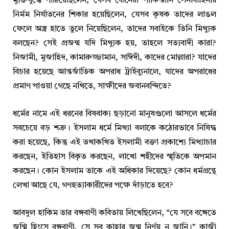
মুক্তিযুদ্ধে পাঠিয়েছিলেন, যেসব বোনেরা পাকিস্তানি সেনাবাহিনীর
নির্মম নির্যাতনের শিকার হয়েছিলেন, যেসব কৃষক তাদের লাঙল
ফেলে অস্ত্র হাতে তুলে নিয়েছিলেন, তাদের সবাইকে তিনি মিথ্যুক
বলছেন? সেই প্রজন্ম যদি মিথ্যুক হয়, তাহলে সত্যবাদী কারা?
নিজামী, মুজাহিদ, কামারুজ্জামান, সাঈদী, কাদের মোল্লারা? যাদের
বিচার হয়েছে আন্তর্জাতিক অপরাধ ট্রাইব্যুনালে, যাদের অপরাধের
প্রমাণ পাওয়া গেছে নথিতে, সাক্ষীদের জবানবন্দিতে?
ধর্মের নামে এই ধরনের বিষবাক্য ছড়ানো মানুষগুলো আসলে ধর্মের
সবচেয়ে বড় শত্রু। ইসলাম ধর্মে মিথ্যা বলাকে কঠোরভাবে নিষিদ্ধ
করা হয়েছে, কিন্তু এই তথাকথিত ইসলামী বক্তা প্রকাশ্যে মিথ্যাচার
করছেন, ইতিহাস বিকৃত করছেন, লাখো শহীদের স্মৃতিকে অপমান
করছেন। কোন ইসলাম তাকে এই অধিকার দিয়েছে? কোন ধর্মগ্রন্থে
লেখা আছে যে, গণহত্যাকারীদের পক্ষে দাঁড়াতে হবে?
আবদুল হাকিম তার বঙ্গবাণী কবিতায় লিখেছিলেন, “যে সবে বঙ্গেতে
জন্মি হিংসে বঙ্গবাণী, সে সব কাহার জন্ম নির্ণয় ন জানি।” কাজী