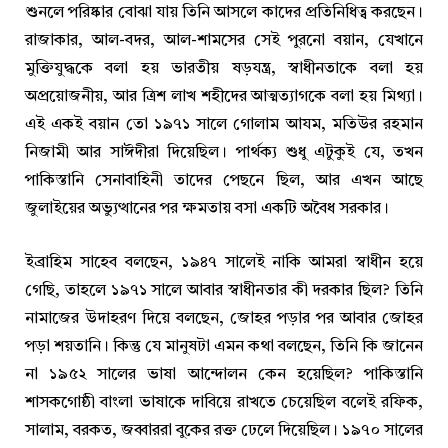
শুনলে পরিষ্কার বোঝা যায় তিনি আসলে কাদের প্রতিনিধিত্ব করছেন।
রাজাকার, আল-বদর, আল-শামসের সেই পুরনো বয়ান, যেখানে
মুক্তিযুদ্ধকে বলা হয় ভারতীয় ষড়যন্ত্র, স্বাধীনতাকে বলা হয়
অপ্রয়োজনীয়, আর ত্রিশ লাখ শহীদের আত্মত্যাগকে বলা হয় মিথ্যা।
এই একই বয়ান তো ১৯৭১ সালে গোলাম আযম, মতিউর রহমান
নিজামী আর সাঈদীরা দিয়েছিল। পার্থক্য শুধু এটুকুই যে, তখন
পাকিস্তানি সেনাবাহিনী তাদের পেছনে ছিল, আর এখন আছে
জুলাইয়ের অভ্যুত্থানের পর ক্ষমতায় বসা একটি অবৈধ সরকার।
ইব্রাহিম সাহেব বলছেন, ১৯৪৭ সালেই নাকি আমরা স্বাধীন হয়ে
গেছি, তাহলে ১৯৭১ সালে আবার স্বাধীনতার কী দরকার ছিল? তিনি
নামাজের উদাহরণ দিয়ে বলছেন, জোহর পড়ার পর আবার জোহর
পড়া শয়তানি। কিন্তু যে মানুষটা এমন কথা বলছেন, তিনি কি জানেন
না ১৯৫২ সালের ভাষা আন্দোলন কেন হয়েছিল? পাকিস্তানি
শাসকগোষ্ঠী বাংলা ভাষাকে দাবিয়ে রাখতে চেয়েছিল বলেই রফিক,
সালাম, বরকত, জব্বাররা বুকের রক্ত ঢেলে দিয়েছিল। ১৯৭০ সালের