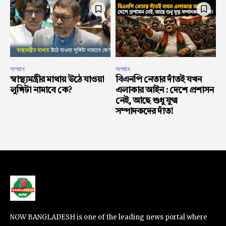
অপরাধ
অপরাধ
স্বাস্থ্যমন্ত্রীর মাথায় উঠে যাওয়া
বিএনপি নেতার দাঁতই যখন
লুঙ্গিটা নামাবে কে?
এলাকার আইন : দেশে প্রশাসন
নেই, আছে শুধু যুগ্ম
সম্পাদকদের দাঁত!
NOW BANGLADESH is one of the leading news portal where