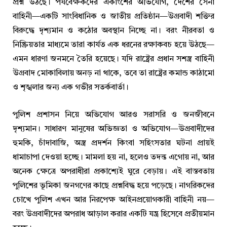
প্রশ্ন উঠছে। পর্যবেক্ষকদের একাংশের অভিযোগ, দেশের সেনা
বাহিনী—একটি সাংবিধানিক ও জাতীয় প্রতিষ্ঠান—উগ্রবাদী শক্তির
বিরুদ্ধে দৃশ্যমান ও কঠোর অবস্থান নিচ্ছে না। বরং নীরবতা ও
নিষ্ক্রিয়তার মাধ্যমে তারা কার্যত এক ধরনের রক্ষাকবচ হয়ে উঠছে—
এমন ধারণা জনমনে তৈরি হয়েছে। যদি রাষ্ট্রের প্রধান সশস্ত্র বাহিনী
উগ্রবাদ মোকাবিলায় অনড় না থাকে, তবে তা রাষ্ট্রের কমান্ড কাঠামো
ও শৃঙ্খলার জন্য এক গভীর সতর্কবার্তা।
পুলিশ প্রশাসন নিয়ে অভিযোগ আরও সরাসরি ও জনজীবনে
দৃশ্যমান। সাধারণ মানুষের অভিজ্ঞতা ও অভিযোগ—উগ্রবাদীদের
হুমকি, চাঁদাবাজি, অস্ত্র প্রদর্শন কিংবা সহিংসতার ঘটনা প্রায়ই
ধামাচাপা দেওয়া হচ্ছে। মামলা হয় না, হলেও তদন্ত এগোয় না, আর
অনেক ক্ষেত্রে অপরাধীরা প্রকাশ্যেই ঘুরে বেড়ায়। এই বাস্তবতায়
পুলিশের ভূমিকা জনগণের কাছে প্রশ্নবিদ্ধ হয়ে পড়েছে। নাগরিকদের
চোখে পুলিশ এখন আর নিরপেক্ষ আইনপ্রয়োগকারী বাহিনী নয়—
বরং উগ্রবাদীদের অপরাধ আড়াল করার একটি যন্ত্র হিসেবে প্রতীয়মান