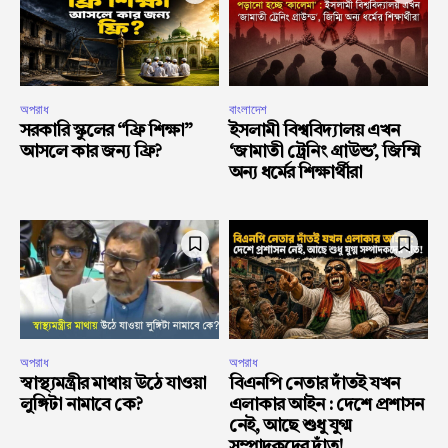
অপরাধ
বাংলাদেশ
সরকারি স্কুলের “ফ্রি শিক্ষা”
ইসলামী বিশ্ববিদ্যালয় এখন
আসলে কার জন্য ফ্রি?
‘জামাতী ট্রেনিং গ্রাউন্ড’, জিম্মি
অন্য ধর্মের শিক্ষার্থীরা
অপরাধ
অপরাধ
স্বাস্থ্যমন্ত্রীর মাথায় উঠে যাওয়া
বিএনপি নেতার দাঁতই যখন
লুঙ্গিটা নামাবে কে?
এলাকার আইন : দেশে প্রশাসন
নেই, আছে শুধু যুগ্ম
সম্পাদকদের দাঁত!