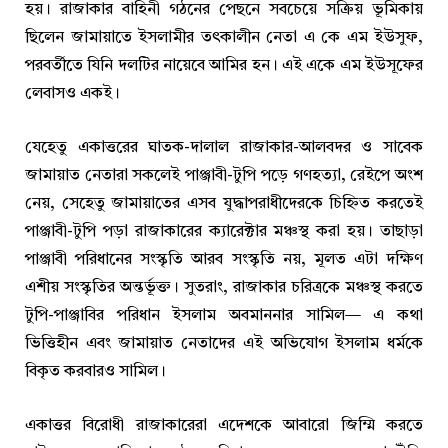
হয়। রাজাকার বাহিনী গঠনের পেছনে সবচেয়ে সক্রিয় ভূমিকায়
ছিলেন জামায়াতে ইসলামীর তৎকালীন নেতা এ কে এম ইউসুফ,
পরবর্তীতে যিনি দলটির নায়েবে আমির হন। এই একে এম ইউসূফের
লেবাসও একই।
যেহেতু একাত্তরের ঘাতক-দালাল রাজাকার-আলবদর ও সাবেক
জামায়াত নেতারা সকলেই পাঞ্জাবী-টুপি পড়ে গণহত্যা, রেইপে অংশ
নেয়, সেহেতু জামায়াতের এসব যুদ্ধাপরাধীদেরকে চিহ্নিত করতেই
পাঞ্জাবী-টুপি পড়া রাজাকারের ক্যারেক্টার মঞ্চস্থ করা হয়। তাছাড়া
পাঞ্জাবী পরিধানের সংস্কৃতি আরব সংস্কৃতি নয়, মূলত এটা দক্ষিণ
এশীয় সংস্কৃতির অন্তর্ভূক্ত। সুতরাং, রাজাকার চরিত্রকে মঞ্চস্থ করতে
টুপি-পাঞ্জাবির পরিধান ইসলাম অবমাননার সামিল— এ কথা
ভিত্তিহীন এবং জামায়াত নেতাদের এই অভিযোগ ইসলাম ধর্মকে
বিকৃত করবারও সামিল।
একাত্তর বিরোধী রাজাকারেরা এদেশকে আবারো জিম্মি করতে