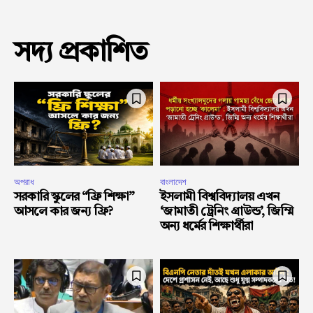
সদ্য প্রকাশিত
অপরাধ
বাংলাদেশ
সরকারি স্কুলের “ফ্রি শিক্ষা”
ইসলামী বিশ্ববিদ্যালয় এখন
আসলে কার জন্য ফ্রি?
‘জামাতী ট্রেনিং গ্রাউন্ড’, জিম্মি
অন্য ধর্মের শিক্ষার্থীরা