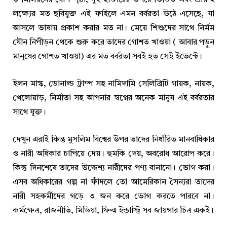
৩ মিলিয়নের বেশি পৃষ্ঠা, দুই হাজারের উপরে ভিডিও এবং প্রায় ২
লক্ষ্যের মত ছবিযুক্ত এই ফাইলে এমন বর্বরতা উঠে এসেছে, যা
আসলে ভাষায় প্রকাশ করার মত না। মেয়ে শিশুদের সাথে নির্মম
যৌন নিপীড়ন থেকে শুরু করে তাদের গোশত খাওয়া ( আবার পড়ুন
মানুষের গোশত খাওয়া) এর মত বর্বরতা সবই হত সেই ইভেন্টে।
ইলন মাস্ক, ডোনাল্ড ট্রাম্প সহ নামিদামি সেলিব্রিটি গায়ক, নায়ক,
খেলোয়াড়, নির্মাতা সহ আপনার স্বপ্নের অনেক মানুষ এই বর্বরতার
সাথে যুক্ত।
দেখুন এরাই কিন্তু মুসলিম বিশ্বের উপর তাদের নির্ধারিত মানবাধিকার
ও নারী অধিকার চাপিয়ে দেয়। হুমকি দেয়, অবরোধ আরোপ করে।
কিন্তু দিনশেষে তাদের উদ্দেশ্য নারীদের পণ্য বানানো। ভোগ করা।
এসব অধিকারের গল্প না ফাঁদলে তো আমেরিকান সৈন্যরা তাদের
নারী সহকর্মীদের গড়ে ৩ জন করে ভোগ করতে পারবে না।
কর্মক্ষেত্র, রাজনীতি, মিডিয়া, ফিল্ম ইন্ডাস্ট্রি সব জায়গার চিত্র একই।