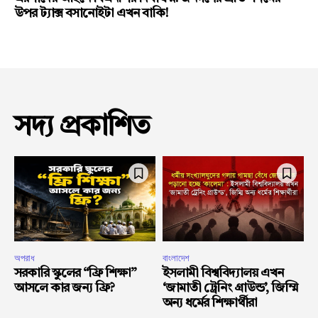
উপর ট্যাক্স বসানোইটা এখন বাকি!
সদ্য প্রকাশিত
অপরাধ
বাংলাদেশ
সরকারি স্কুলের “ফ্রি শিক্ষা”
ইসলামী বিশ্ববিদ্যালয় এখন
আসলে কার জন্য ফ্রি?
‘জামাতী ট্রেনিং গ্রাউন্ড’, জিম্মি
অন্য ধর্মের শিক্ষার্থীরা