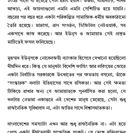
২০২৪ সালে যা হয়েছে সেটা হঠাৎ হয়নি। উত্তরা, যাত্রাবাড়ি, শনির
আখড়া, এই জায়গাগুলো এমনি এমনি সেন্সিটিভ হয়ে যায়নি।
বছরের পর বছর ধরে একটা পরিকল্পিত সামাজিক-ধর্মীয় অবকাঠামো
তৈরি হয়েছে। মাদ্রাসা, ত্রাণ সংগঠন, ডিজিটাল নেটওয়ার্ক, সব
একসাথে কাজ করেছে। আর ইউনূস ও জামায়াত সেই প্রস্তুত
মাটিতেই ফসল ফলিয়েছে।
মুহম্মদ ইউনূসকে নোবেলজয়ী ব্যাংকার হিসেবে দেখানো হয়েছিলো
দীর্ঘদিন ধরে। কিন্তু যে মানুষটা বিদেশি ফান্ডিং আর লবিংয়ের জোরে
একটা নির্বাচিত সরকারকে উৎখাতের পর ক্ষমতায় বসলো, তাঁকে
“সংস্কারক” বলাটা ইতিহাসের সাথে রসিকতা। আর সেই ক্ষমতা
টিকিয়ে রাখার জন্য যে জামায়াতকে পুনর্বাসিত করা হলো, যে
দলটার নেতারা একাত্তরে এই দেশের মানুষ মেরেছে, সেটা শুধু
রাজনৈতিক সুবিধাবাদ না, এটা জাতির সাথে বিশ্বাসঘাতকতা।
বাংলাদেশের সমস্যাটা এখন আর শুধু রাজনৈতিক না। এটা হয়ে
গেছে একটা দীর্ঘমেয়াদী সাংস্কৃতিক সংকট। যে দেশে মুক্তিযুদ্ধের