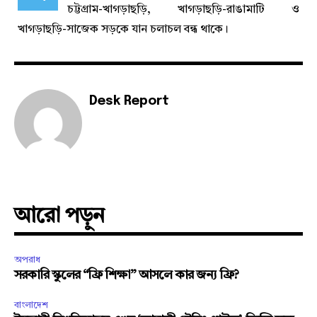
চট্টগ্রাম-খাগড়াছড়ি, খাগড়াছড়ি-রাঙামাটি ও
খাগড়াছড়ি-সাজেক সড়কে যান চলাচল বন্ধ থাকে।
Desk Report
আরো পড়ুন
অপরাধ
সরকারি স্কুলের “ফ্রি শিক্ষা” আসলে কার জন্য ফ্রি?
বাংলাদেশ