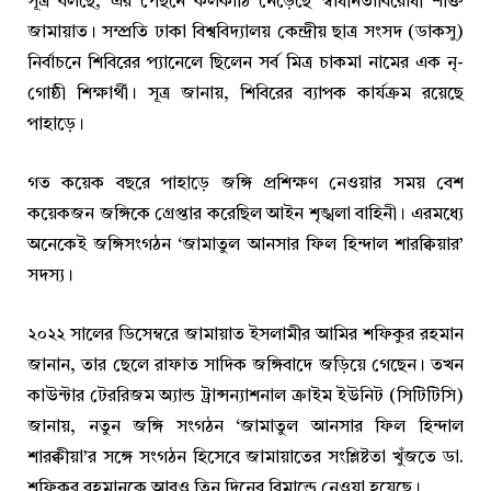
সূত্র বলছে, এর পেছনে কলকাঠি নেড়েছে স্বাধীনতাবিরোধী শক্তি
জামায়াত। সম্প্রতি ঢাকা বিশ্ববিদ্যালয় কেন্দ্রীয় ছাত্র সংসদ (ডাকসু)
নির্বাচনে শিবিরের প্যানেলে ছিলেন সর্ব মিত্র চাকমা নামের এক নৃ-
গোষ্ঠী শিক্ষার্থী। সূত্র জানায়, শিবিরের ব্যাপক কার্যক্রম রয়েছে
পাহাড়ে।
গত কয়েক বছরে পাহাড়ে জঙ্গি প্রশিক্ষণ নেওয়ার সময় বেশ
কয়েকজন জঙ্গিকে গ্রেপ্তার করেছিল আইন শৃঙ্খলা বাহিনী। এরমধ্যে
অনেকেই জঙ্গিসংগঠন ‘জামাতুল আনসার ফিল হিন্দাল শারক্বিয়ার’
সদস্য।
২০২২ সালের ডিসেম্বরে জামায়াত ইসলামীর আমির শফিকুর রহমান
জানান, তার ছেলে রাফাত সাদিক জঙ্গিবাদে জড়িয়ে গেছেন। তখন
কাউন্টার টেররিজম অ্যান্ড ট্রান্সন্যাশনাল ক্রাইম ইউনিট (সিটিটিসি)
জানায়, নতুন জঙ্গি সংগঠন ‘জামাতুল আনসার ফিল হিন্দাল
শারক্বীয়া’র সঙ্গে সংগঠন হিসেবে জামায়াতের সংশ্লিষ্টতা খুঁজতে ডা.
শফিকুর রহমানকে আরও তিন দিনের রিমান্ডে নেওয়া হয়েছে।