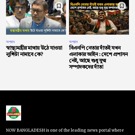
অপরাধ
অপরাধ
স্বাস্থ্যমন্ত্রীর মাথায় উঠে যাওয়া
বিএনপি নেতার দাঁতই যখন
লুঙ্গিটা নামাবে কে?
এলাকার আইন : দেশে প্রশাসন
নেই, আছে শুধু যুগ্ম
সম্পাদকদের দাঁত!
NOW BANGLADESH is one of the leading news portal where