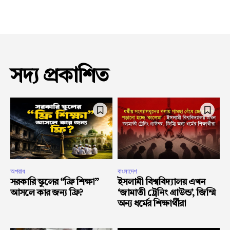
সদ্য প্রকাশিত
অপরাধ
বাংলাদেশ
সরকারি স্কুলের “ফ্রি শিক্ষা”
ইসলামী বিশ্ববিদ্যালয় এখন
আসলে কার জন্য ফ্রি?
‘জামাতী ট্রেনিং গ্রাউন্ড’, জিম্মি
অন্য ধর্মের শিক্ষার্থীরা