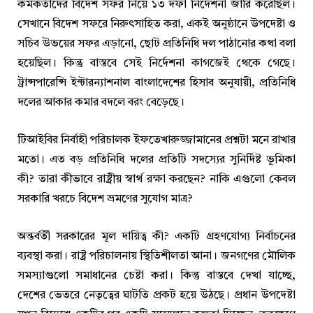
কর্মকর্তাদের বিদেশ সফর নিয়ে ১৩ দফা নির্দেশনা জারি করেছিল।
সেখানে বিদেশ সফরে নিরুৎসাহিত করা, একই অনুষ্ঠানে উপদেষ্টা ও
সচিব উভয়ের সফর এড়ানো, ছোট প্রতিনিধি দল পাঠানোর কথা বলা
হয়েছিল। কিন্তু বাস্তবে সেই নির্দেশনা কাগজেই থেকে গেছে।
ট্রান্সপারেন্সি ইন্টারন্যাশনাল বাংলাদেশের হিসাব অনুযায়ী, প্রতিনিধি
দলের আকার কমার বদলে বরং বেড়েছে।
টিআইবির নির্বাহী পরিচালক ইফতেখারুজ্জামানের প্রশ্নটা মনে রাখার
মতো। এত বড় প্রতিনিধি দলের প্রতিটি সদস্যের সুনির্দিষ্ট ভূমিকা
কী? তারা কীভাবে রাষ্ট্রীয় স্বার্থ রক্ষা করছেন? নাকি এগুলো কেবল
সরকারি খরচে বিদেশ ভ্রমণের সুযোগ মাত্র?
অন্তর্বর্তী সরকারের মূল দায়িত্ব কী? একটি গ্রহণযোগ্য নির্বাচনের
ব্যবস্থা করা। রাষ্ট্র পরিচালনায় স্থিতিশীলতা আনা। জনগণের মৌলিক
সমস্যাগুলো সমাধানের চেষ্টা করা। কিন্তু বাস্তবে দেখা যাচ্ছে,
দেশের ভেতরে নেতৃত্বের ঘাটতি প্রকট হয়ে উঠছে। প্রধান উপদেষ্টা