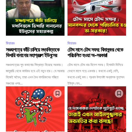
ফিচারড
ফিচারড
সঞ্চয়পত্রে কাঁচি চালিয়ে মধ্যবিত্তকে
চৌদ্দ মাসে চৌদ্দ সফর: বিমানবন্দর থেকে
ভিখারি বানানোর মহাপ্রকল্প ইউনুসের
পরিচালিত হওয়া অ-সরকার!
সঞ্চয়পত্রের সুদ কমানোর সিদ্ধান্ত নিয়েছে সরকার।
চৌদ্দ মাসে চৌদ্দ বার বিদেশ সফর। হিসাবটা মিলিয়ে
জানুয়ারি থেকে কার্যকর হবে এই নতুন হার। যে সরকার
দেখলে মাসে গড়ে একবার। কখনো একটু বেশি,
নিজেই অবৈধ, তারা এখন বৈধ নাগরিকদের গচ্ছিত
কখনো একটু কম। প্রধান উপদেষ্টা অধ্যাপক মুহাম্মদ
সঞ্চয়ের ওপর...
ইউনূস যেন...