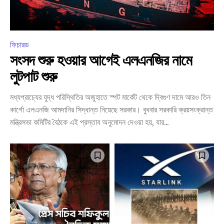
ফিচারড
সংসদ শুরু হওয়ার আগেই এলএনজির নামে
লুটপাট শুরু
মধ্যপ্রাচ্যের যুদ্ধ পরিস্থিতির অজুহাতে স্পট মার্কেট থেকে দ্বিগুণ দামে আরও তিন
কার্গো এলএনজি আমদানির সিদ্ধান্ত নিয়েছে সরকার। বুধবার সরকারি ক্রয়সংক্রান্ত
মন্ত্রিসভা কমিটির বৈঠকে এই প্রস্তাব অনুমোদন দেওয়া হয়, যার...