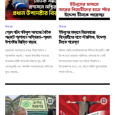
ফিচারড
ফিচারড
প্রেস সচিব শফিকুল আলমের নৈতিক
ইউনূসের মাধ্যমে মিয়ানমারের
সঙ্কটে প্রশাসনে অস্থিরতা—প্রধান
বিদ্রোহীদের হাতে স্টারলিংক, উদ্দেশ্য
উপদেষ্টার বিরক্তি বাড়ছে
চীনকে শায়েস্তা
সরকারের অভ্যন্তরে চলছে তীব্র নৈতিক ও
নিজস্ব প্রতিবেদকমিয়ানমারের বিভিন্ন বিদ্রোহী গোষ্ঠী
প্রশাসনিক সঙ্কট। প্রধান উপদেষ্টার দপ্তরের
বিশেষ করে আরাকান আর্মিদের যোগাযোগের একটি
কয়েকজন ঘনিষ্ঠ কর্মকর্তার বিরুদ্ধে ঘুষ, নারী
উল্লেখযোগ্য মাধ্যম হয়ে উঠছে স্টারলিংক।
কেলেঙ্কারি এবং পদমর্যাদা অপব্যবহারের অভিযোগ
বিশ্লেষকদের মতে, এর পেছনে মার্কিন যুক্তরাষ্ট্রের
ঘুরে বেড়াচ্ছে...
সমর্থনে চীনের...