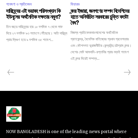
গবেষণা ও প্রতিবেদন
ফিচারড
দারিদ্র্যের এই ভয়াবহ পরিসংখ্যান কি
বন্দর ইজারা, জনগণের সম্পদ বিদেশিদের
ইউনূসের অর্থনৈতিক দক্ষতার নমুনা?
হাতে অনির্বাচিত সরকারের চুক্তি কতটা
বৈধ?
তিন বছরে দারিদ্র্যের হার ১৮ দশমিক ৭ থেকে লাফ
নিজস্ব প্রতিবেদকবাংলাদেশের অর্থনৈতিক
দিয়ে ২৭ দশমিক ৯৩ শতাংশে পৌঁছেছে। অতি দারিদ্র্য
প্রাণকেন্দ্র, বৈদেশিক বাণিজ্যের প্রধান প্রবেশদ্বার
প্রায় দ্বিগুণ হয়ে ৯ দশমিক ৩৫ শতাংশ...
এবং কৌশলগত ভূরাজনীতির কেন্দ্রবিন্দু চট্টগ্রাম বন্দর।
দেশের মোট আমদানি-রপ্তানির প্রায় নব্বই শতাংশ
এই বন্দর দিয়েই সম্পন্ন...
NOW BANGLADESH is one of the leading news portal where