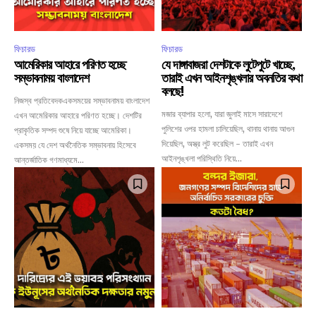
ফিচারড
ফিচারড
আমেরিকার আহারে পরিণত হচ্ছে
যে দাঙ্গাবাজরা দেশটাকে লুটেপুটে খাচ্ছে,
সম্ভাবনাময় বাংলাদেশ
তারাই এখন আইনশৃঙ্খলার অবনতির কথা
বলছে!
নিজস্ব প্রতিবেদকএকসময়ের সম্ভাবনাময় বাংলাদেশ
মজার ব্যাপার হলো, যারা জুলাই মাসে সারাদেশে
এখন আমেরিকার আহারে পরিণত হচ্ছে। দেশটির
পুলিশের ওপর হামলা চালিয়েছিল, থানায় থানায় আগুন
প্রাকৃতিক সম্পদ শুষে নিয়ে যাচ্ছে আমেরিকা।
দিয়েছিল, অস্ত্র লুট করেছিল - তারাই এখন
একসময় যে দেশ অর্থনৈতিক সম্ভাবনায় হিসেবে
আইনশৃঙ্খলা পরিস্থিতি নিয়ে...
আন্তর্জাতিক গণমাধ্যমে...