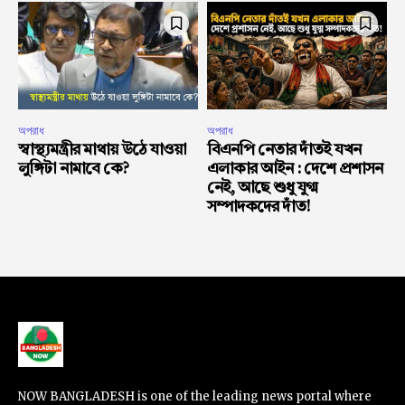
অপরাধ
অপরাধ
স্বাস্থ্যমন্ত্রীর মাথায় উঠে যাওয়া
বিএনপি নেতার দাঁতই যখন
লুঙ্গিটা নামাবে কে?
এলাকার আইন : দেশে প্রশাসন
নেই, আছে শুধু যুগ্ম
সম্পাদকদের দাঁত!
NOW BANGLADESH is one of the leading news portal where