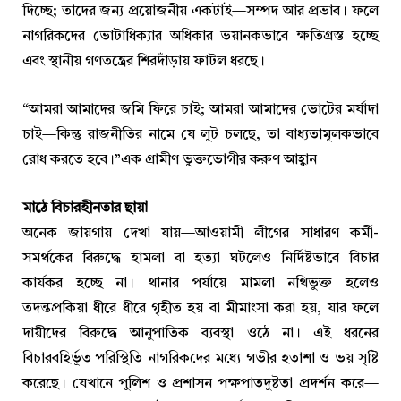
দিচ্ছে; তাদের জন্য প্রয়োজনীয় একটাই—সম্পদ আর প্রভাব। ফলে
নাগরিকদের ভোটাধিক্যার অধিকার ভয়ানকভাবে ক্ষতিগ্রস্ত হচ্ছে
এবং স্থানীয় গণতন্ত্রের শিরদাঁড়ায় ফাটল ধরছে।
“আমরা আমাদের জমি ফিরে চাই; আমরা আমাদের ভোটের মর্যাদা
চাই—কিন্তু রাজনীতির নামে যে লুট চলছে, তা বাধ্যতামূলকভাবে
রোধ করতে হবে।”এক গ্রামীণ ভুক্তভোগীর করুণ আহ্বান
মাঠে বিচারহীনতার ছায়া
অনেক জায়গায় দেখা যায়—আওয়ামী লীগের সাধারণ কর্মী-
সমর্থকের বিরুদ্ধে হামলা বা হত্যা ঘটলেও নির্দিষ্টভাবে বিচার
কার্যকর হচ্ছে না। থানার পর্যায়ে মামলা নথিভুক্ত হলেও
তদন্তপ্রকিয়া ধীরে ধীরে গৃহীত হয় বা মীমাংসা করা হয়, যার ফলে
দায়ীদের বিরুদ্ধে আনুপাতিক ব্যবস্থা ওঠে না। এই ধরনের
বিচারবহির্ভূত পরিস্থিতি নাগরিকদের মধ্যে গভীর হতাশা ও ভয় সৃষ্টি
করেছে। যেখানে পুলিশ ও প্রশাসন পক্ষপাতদুষ্টতা প্রদর্শন করে—