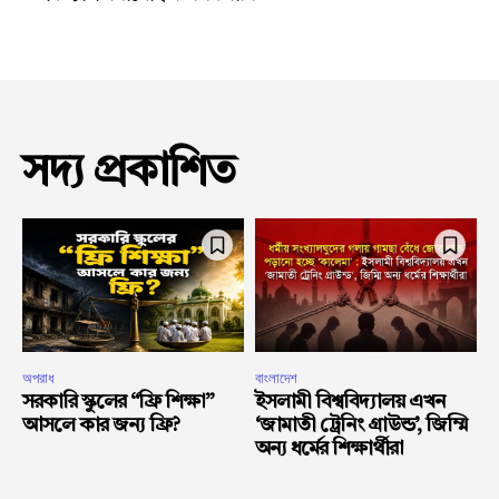
সদ্য প্রকাশিত
অপরাধ
বাংলাদেশ
সরকারি স্কুলের “ফ্রি শিক্ষা”
ইসলামী বিশ্ববিদ্যালয় এখন
আসলে কার জন্য ফ্রি?
‘জামাতী ট্রেনিং গ্রাউন্ড’, জিম্মি
অন্য ধর্মের শিক্ষার্থীরা