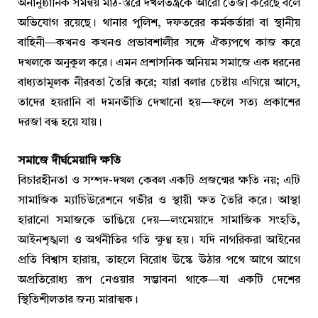
অনানুষ্ঠানিক সমন্বয় মাঠ-স্তরে দখলতন্ত্রকে আরো তেজী করেছে বলে
অভিযোগ রয়েছে। থানার পুলিশ, দফতরের কর্মকর্তারা বা স্থানীয়
বাহিনী—কখনও কখনও প্রভাবশালীর সঙ্গে ঐক্যপথে কাজ করে
দখলকে অনুকূল করে। এমন প্রশাসনিক অনিয়ম সমাজে এক ধরনের
বাধ্যতামূলক নীরবতা তৈরি করে; যারা বলার চেষ্টায় এগিয়ে আসে,
তাদের হয়রানি বা দমনভীতি দেখানো হয়—ফলে সত্য প্রকাশের
দরজা বন্ধ হয়ে যায়।
সমাজে দীর্ঘমেয়াদি ক্ষতি
বিচারহীনতা ও সম্পদ-দখল কেবল একটি প্রজন্মের ক্ষতি নয়; এটি
সামাজিক ম্যাচিউরেশনে গভীর ও স্থায়ী ক্ষত তৈরি করে। আস্থা
হারানো সমাজকে ভাঙিয়ে দেয়—লংমেয়াদে সামাজিক সংহতি,
আইনশৃঙ্খলা ও অর্থনীতির গতি ক্ষুণ্ণ হয়। যদি নাগরিকরা আইনের
প্রতি বিশ্বাস হারায়, তাহলে বিরোধ উস্কে উঠার পথে আগে আগে
অপ্রতিরোধ্য রূপ নেওয়ার সম্ভাবনা থাকে—যা একটি দেশের
স্থিতিশীলতার জন্য মারাত্মক।