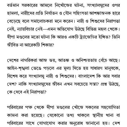
বর্তমান সরকারের আমলে নিখোঁজের ঘটনা, সংখ্যালঘুদের ওপর
হামলা, নারীদের প্রতি নির্যাতন ও যৌন সহিংসতা আশঙ্কাজনক হারে
বেড়েছে বলে সমালোচকরা মনে করেন। নারী ও শিশুদের নিরাপত্তা
নেই, ন্যায়বিচার নেই—এমন অভিযোগ উঠছে বিভিন্ন মহল থেকে।
দীপা মণ্ডলের মতো ঘটনা কি আরও একটি ট্র্যাজেডির ইঙ্গিত? তিনি
জীবিত না আরেকটি শিকার?
দেশের নাগরিকরা আজ ভয়, আতঙ্ক ও অনিশ্চয়তায় বেঁচে আছে।
আইন-শৃঙ্খলা ভেঙে পড়লে এর মূল্য দিতে হয় সাধারণ মানুষকে,
বিশেষ করে সংখ্যালঘু নারী ও শিশুদের। বাংলাদেশ কি আর সবার
দেশ? নাকি সংখ্যালঘুদের জীবন এখন সবচেয়ে সস্তা? প্রশ্ন উঠছে,
কে দেবে এই নিরাপত্তা?
পরিবারের পক্ষ থেকে দীপা মণ্ডলের খোঁজে সকলের সহযোগিতা
কামনা করা হয়েছে। যেকোনো তথ্য থাকলে স্থানীয় থানা বা
পরিবারের সাথে যোগাযোগ করার অনুরোধ জানানো হয়। দেশ