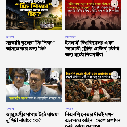
অপরাধ
বাংলাদেশ
সরকারি স্কুলের “ফ্রি শিক্ষা”
ইসলামী বিশ্ববিদ্যালয় এখন
আসলে কার জন্য ফ্রি?
‘জামাতী ট্রেনিং গ্রাউন্ড’, জিম্মি
অন্য ধর্মের শিক্ষার্থীরা
অপরাধ
অপরাধ
স্বাস্থ্যমন্ত্রীর মাথায় উঠে যাওয়া
বিএনপি নেতার দাঁতই যখন
লুঙ্গিটা নামাবে কে?
এলাকার আইন : দেশে প্রশাসন
নেই, আছে শুধু যুগ্ম