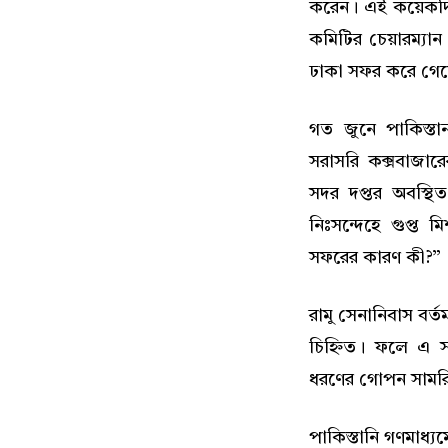
করেন। এই কয়েকদিন 
কমিটির চেয়ারম্যান
ঢাকা সফর করে গে
গত জুনে পাকিস্ত
সরাসরি কক্সবাজার
সদর দপ্তর অবস্থ
নিঃসন্দেহে গুপ্ত
সফরের কারণ কী?”
রামু সেনানিবাস বর্
চিহ্নিত। ফলে এ 
ধরণের গোপন সামর
পাকিস্তানি গণমাধ্যম