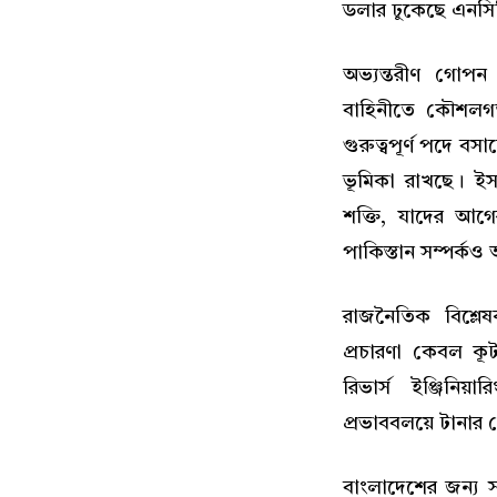
ডলার ঢুকেছে এনসি
অভ্যন্তরীণ গোপন
বাহিনীতে কৌশলগত 
গুরুত্বপূর্ণ পদে বস
ভূমিকা রাখছে। ইসলা
শক্তি, যাদের আগের 
পাকিস্তান সম্পর্কও 
রাজনৈতিক বিশ্লেষ
প্রচারণা কেবল ক
রিভার্স ইঞ্জিনি
প্রভাববলয়ে টানার চ
বাংলাদেশের জন্য স