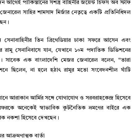
আগেই পাকিস্তানের সশস্ত্র বাহিনীর জয়েন্ট চিফস অব স্টাফ
 জেনারেল সাহির শামসাদ মির্জার নেতৃত্বে একটি প্রতিনিধিদল
ছেন।
ান সেনাবাহিনীর তিন ব্রিগেডিয়ার ঢাকা সফরে আসেন এবং
ের রামু সেনানিবাসে যান, যেখানে ১০ম পদাতিক ডিভিশনের
িত। সাবেক এক বাংলাদেশি মেজর জেনারেল বলেন, “তারা
 মিশনে ছিলেন, না হলে হঠাৎ রামুর মতো সংবেদনশীল ঘাঁটি
তমানে আরাকান আর্মির সঙ্গে যোগাযোগ ও সরবরাহকেন্দ্র হিসেবে
সফরকে অনেকেই স্বাভাবিক কূটনৈতিক ভ্রমণের বাইরে এক
িক নকশা হিসেবে দেখছেন।
ের আক্রমণাত্মক বার্তা