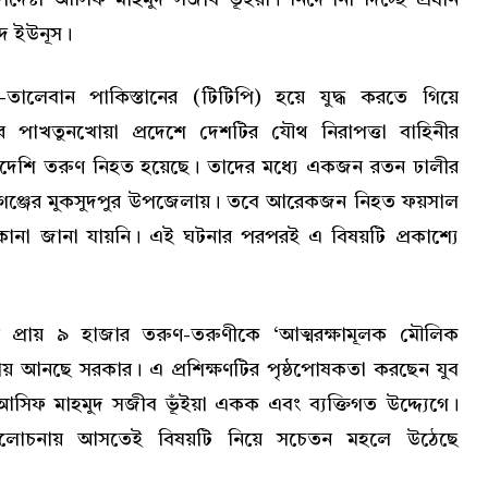
মদ ইউনূস।
ই-তালেবান পাকিস্তানের (টিটিপি) হয়ে যুদ্ধ করতে গিয়ে
ার পাখতুনখোয়া প্রদেশে দেশটির যৌথ নিরাপত্তা বাহিনীর
াদেশি তরুণ নিহত হয়েছে। তাদের মধ্যে একজন রতন ঢালীর
গঞ্জের মুকসুদপুর উপজেলায়। তবে আরেকজন নিহত ফয়সাল
ানা জানা যায়নি। এই ঘটনার পরপরই এ বিষয়টি প্রকাশ্যে
র প্রায় ৯ হাজার তরুণ-তরুণীকে ‘আত্মরক্ষামূলক মৌলিক
ায় আনছে সরকার। এ প্রশিক্ষণটির পৃষ্ঠপোষকতা করছেন যুব
 আসিফ মাহমুদ সজীব ভূঁইয়া একক এবং ব্যক্তিগত উদ্দ্যেগে।
 আলোচনায় আসতেই বিষয়টি নিয়ে সচেতন মহলে উঠেছে