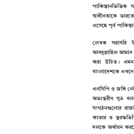
পাকিস্তানভিত্তিক
স্বাধীনতাকে ভারত
এসেছে পূর্ব পাকিস্
লেখক সরাসরি উল্
আবদুল্লাহিল আমান
করা উচিত। এমন ব
বাংলাদেশকে এখনো 
এনসিপি ও জঙ্গি নেট
অভ্যন্তরীণ সূত্
সংগঠনগুলোর রাজন
কাতার ও তুরস্কভিত
দলকে অর্থায়ন করছ