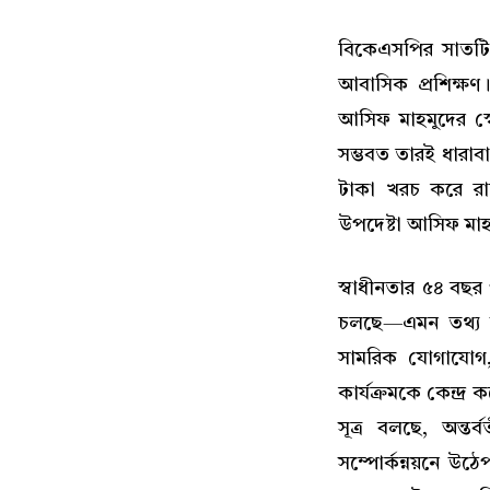
বিকেএসপির সাতটি 
আবাসিক প্রশিক্ষণ।
আসিফ মাহমুদের স্
সম্ভবত তারই ধারা
টাকা খরচ করে রাষ
উপদেষ্টা আসিফ মাহ
স্বাধীনতার ৫৪ বছর
চলছে—এমন তথ্য সা
সামরিক যোগাযোগ,
কার্যক্রমকে কেন্দ্র
সূত্র বলছে, অন্তর
সম্পোর্কন্নয়নে উঠ