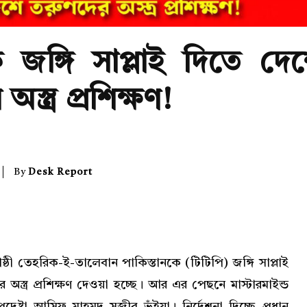
ে জঙ্গি সাপ্লাই দিতে দে
স্ত্র প্রশিক্ষণ!
By
Desk Report
োষ্ঠী তেহরিক-ই-তালেবান পাকিস্তানকে (টিটিপি) জঙ্গি সাপ্লাই
অস্ত্র প্রশিক্ষণ দেওয়া হচ্ছে। আর এর পেছনে মাস্টারমাইন্ড
দেষ্টা আসিফ মাহমুদ সজীব ভূঁইয়া। নির্দেশনা দিচ্ছে প্রধান