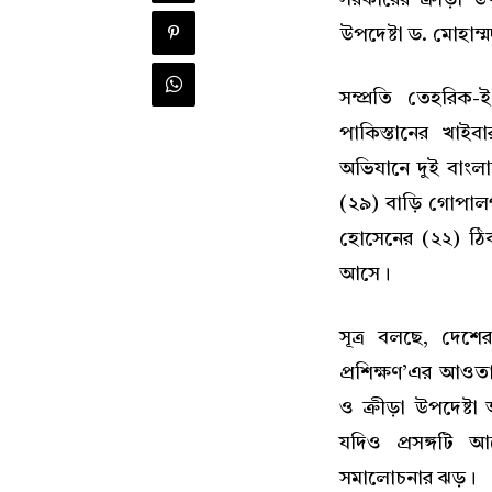
উপদেষ্টা ড. মোহাম্
সম্প্রতি তেহরিক-
পাকিস্তানের খাইব
অভিযানে দুই বাংল
(২৯) বাড়ি গোপাল
হোসেনের (২২) ঠিক
আসে।
সূত্র বলছে, দেশে
প্রশিক্ষণ’এর আওত
ও ক্রীড়া উপদেষ্টা
যদিও প্রসঙ্গটি
সমালোচনার ঝড়।