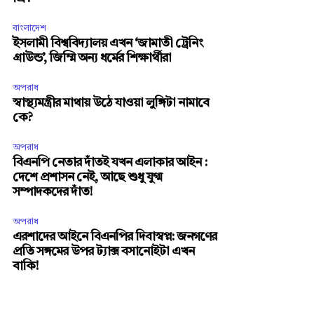
বাংলাদেশ
ইসলামী বিশ্ববিদ্যালয় এখন ‘জামাতী ট্রেনিং
গ্রাউন্ড’, জিম্মি অন্য ধর্মের শিক্ষার্থীরা
অপরাধ
স্বাস্থ্যমন্ত্রীর মাথায় উঠে যাওয়া লুঙ্গিটা নামাবে
কে?
অপরাধ
বিএনপি নেতার দাঁতই যখন এলাকার আইন :
দেশে প্রশাসন নেই, আছে শুধু যুগ্ম
সম্পাদকদের দাঁত!
অপরাধ
এরশাদের আইনে বিএনপির দিবাস্বপ্ন: জনগণের
প্রতি সঙ্গমের উপর ট্যাক্স বসানোইটা এখন
বাকি!