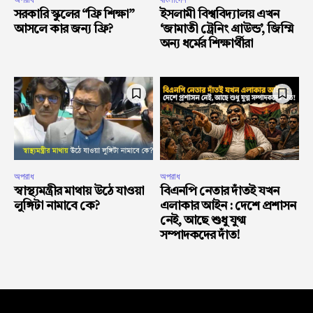
সরকারি স্কুলের “ফ্রি শিক্ষা”
ইসলামী বিশ্ববিদ্যালয় এখন
আসলে কার জন্য ফ্রি?
‘জামাতী ট্রেনিং গ্রাউন্ড’, জিম্মি
অন্য ধর্মের শিক্ষার্থীরা
অপরাধ
অপরাধ
স্বাস্থ্যমন্ত্রীর মাথায় উঠে যাওয়া
বিএনপি নেতার দাঁতই যখন
লুঙ্গিটা নামাবে কে?
এলাকার আইন : দেশে প্রশাসন
নেই, আছে শুধু যুগ্ম
সম্পাদকদের দাঁত!