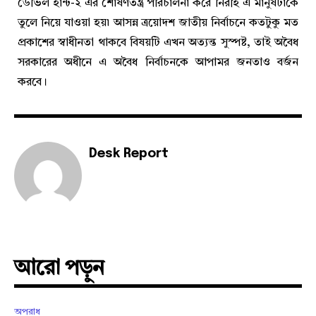
ডেভিল হান্ট-২ এর শোষণতন্ত্র পরিচালনা করে নিরীহ এ মানুষটাকে
তুলে নিয়ে যাওয়া হয়৷ আসন্ন ত্রয়োদশ জাতীয় নির্বাচনে কতটুকু মত
প্রকাশের স্বাধীনতা থাকবে বিষয়টি এখন অত্যন্ত সুস্পষ্ট, তাই অবৈধ
সরকারের অধীনে এ অবৈধ নির্বাচনকে আপামর জনতাও বর্জন
করবে।
Desk Report
আরো পড়ুন
অপরাধ