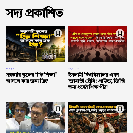
সদ্য প্রকাশিত
অপরাধ
বাংলাদেশ
সরকারি স্কুলের “ফ্রি শিক্ষা”
ইসলামী বিশ্ববিদ্যালয় এখন
আসলে কার জন্য ফ্রি?
‘জামাতী ট্রেনিং গ্রাউন্ড’, জিম্মি
অন্য ধর্মের শিক্ষার্থীরা