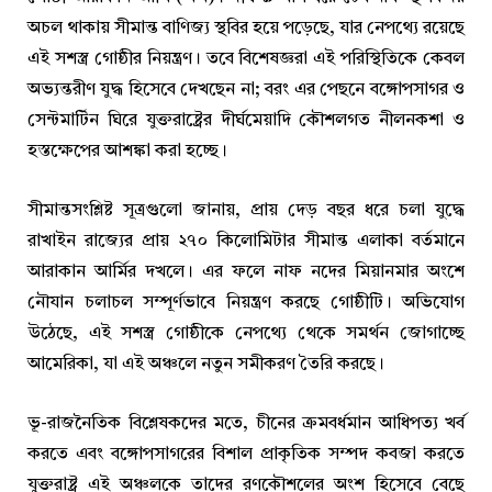
অচল থাকায় সীমান্ত বাণিজ্য স্থবির হয়ে পড়েছে, যার নেপথ্যে রয়েছে
এই সশস্ত্র গোষ্ঠীর নিয়ন্ত্রণ। তবে বিশেষজ্ঞরা এই পরিস্থিতিকে কেবল
অভ্যন্তরীণ যুদ্ধ হিসেবে দেখছেন না; বরং এর পেছনে বঙ্গোপসাগর ও
সেন্টমার্টিন ঘিরে যুক্তরাষ্ট্রের দীর্ঘমেয়াদি কৌশলগত নীলনকশা ও
হস্তক্ষেপের আশঙ্কা করা হচ্ছে।
সীমান্তসংশ্লিষ্ট সূত্রগুলো জানায়, প্রায় দেড় বছর ধরে চলা যুদ্ধে
রাখাইন রাজ্যের প্রায় ২৭০ কিলোমিটার সীমান্ত এলাকা বর্তমানে
আরাকান আর্মির দখলে। এর ফলে নাফ নদের মিয়ানমার অংশে
নৌযান চলাচল সম্পূর্ণভাবে নিয়ন্ত্রণ করছে গোষ্ঠীটি। অভিযোগ
উঠেছে, এই সশস্ত্র গোষ্ঠীকে নেপথ্যে থেকে সমর্থন জোগাচ্ছে
আমেরিকা, যা এই অঞ্চলে নতুন সমীকরণ তৈরি করছে।
ভূ-রাজনৈতিক বিশ্লেষকদের মতে, চীনের ক্রমবর্ধমান আধিপত্য খর্ব
করতে এবং বঙ্গোপসাগরের বিশাল প্রাকৃতিক সম্পদ কবজা করতে
যুক্তরাষ্ট্র এই অঞ্চলকে তাদের রণকৌশলের অংশ হিসেবে বেছে