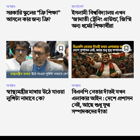
অপরাধ
বাংলাদেশ
সরকারি স্কুলের “ফ্রি শিক্ষা”
ইসলামী বিশ্ববিদ্যালয় এখন
আসলে কার জন্য ফ্রি?
‘জামাতী ট্রেনিং গ্রাউন্ড’, জিম্মি
অন্য ধর্মের শিক্ষার্থীরা
অপরাধ
অপরাধ
স্বাস্থ্যমন্ত্রীর মাথায় উঠে যাওয়া
বিএনপি নেতার দাঁতই যখন
লুঙ্গিটা নামাবে কে?
এলাকার আইন : দেশে প্রশাসন
নেই, আছে শুধু যুগ্ম
সম্পাদকদের দাঁত!