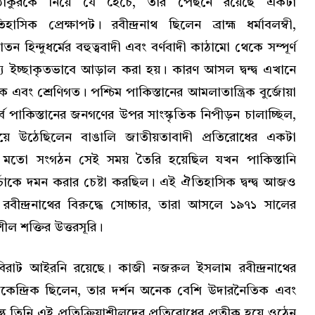
থ ঠাকুরকে নিয়ে যে হৈচৈ, তার পেছনে রয়েছে একটা
িহাসিক প্রেক্ষাপট। রবীন্দ্রনাথ ছিলেন ব্রাহ্ম ধর্মাবলম্বী,
তন হিন্দুধর্মের বহুত্ববাদী এবং বর্ণবাদী কাঠামো থেকে সম্পূর্ণ
থ্য ইচ্ছাকৃতভাবে আড়াল করা হয়। কারণ আসল দ্বন্দ্ব এখানে
িক এবং শ্রেণিগত। পশ্চিম পাকিস্তানের আমলাতান্ত্রিক বুর্জোয়া
্ব পাকিস্তানের জনগণের উপর সাংস্কৃতিক নিপীড়ন চালাচ্ছিল,
হয়ে উঠেছিলেন বাঙালি জাতীয়তাবাদী প্রতিরোধের একটা
ের মতো সংগঠন সেই সময় তৈরি হয়েছিল যখন পাকিস্তানি
রচর্চাকে দমন করার চেষ্টা করছিল। এই ঐতিহাসিক দ্বন্দ্ব আজও
বীন্দ্রনাথের বিরুদ্ধে সোচ্চার, তারা আসলে ১৯৭১ সালের
শীল শক্তির উত্তরসূরি।
রাট আইরনি রয়েছে। কাজী নজরুল ইসলাম রবীন্দ্রনাথের
কেন্দ্রিক ছিলেন, তার দর্শন অনেক বেশি উদারনৈতিক এবং
্তু তিনি এই প্রতিক্রিয়াশীলদের প্রতিরোধের প্রতীক হয়ে ওঠেন