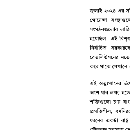
জুলাই ২০২৪ এর সহ
গোয়েন্দা সংস্থা
সংগঠনগুলোর লাঠিয়
হয়েছিল। এই বিশৃঙ
নির্বাচিত সরকা
রেভলিউশনের মডেল, 
করে থাকে যেখানে তা
এই অভ্যুত্থানের উদ
অংশ যার লক্ষ্য হচ্
শক্তিগুলো চায় বা
প্রগতিশীল, ধর্মনি
ধরনের একটা রাষ্ট্র
মৌলবাদ সবসময় শ্