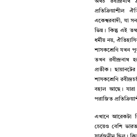
অথচ রবীন্দ্রনা
প্রতিক্রিয়াশীল ঐত
একেশ্বরবাদী, যা সনা
ভিন্ন। কিন্তু এই ত
ধর্মীয় নয়, ঐতিহাস
শাসকশ্রেণি যখন পূর
তখন রবীন্দ্রনাথ 
প্রতীক। ছায়ানট
শাসকশ্রেণি রবীন্দ্
বহাল আছে। যারা র
পরাজিত প্রতিক্রিয়া
এখানে আরেকটা বি
চেয়েও বেশি ভারত
সার্বজনীন ছিল। কিন