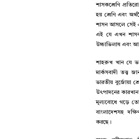
শাসকশ্রেণি প্রতিরো
হয় শ্রেণি এবং অর্থ
শাসন আসলে সেই একই
এই যে এখন শাসকশ্র
উচ্চাভিলাষ এবং আঞ্
শাহরুখ খান যে ভার
মার্কসবাদী তত্ত্ব
ভারতীয় বুর্জোয়া 
উৎপাদনের কারখানা
মূল্যবোধে গড়ে তোলা
বাংলাদেশসহ দক্ষি
করছে।