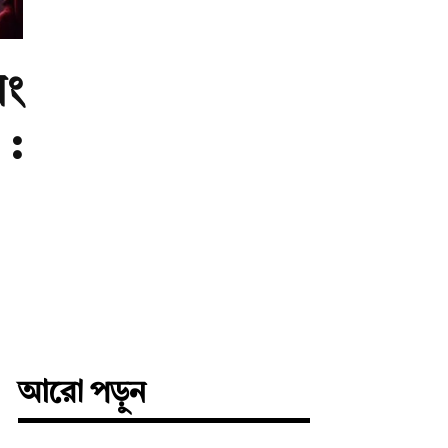
বং
 :
আরো পড়ুন