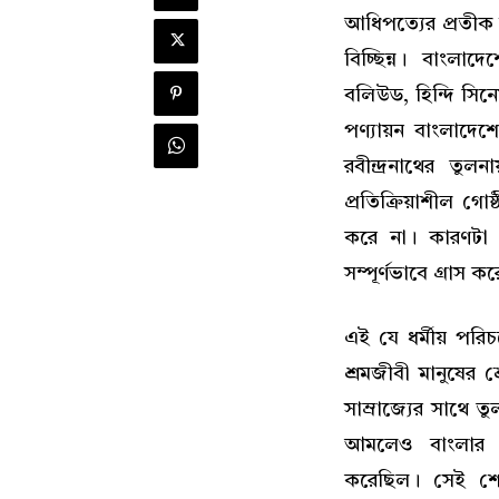
আধিপত্যের প্রতীক ব
বিচ্ছিন্ন। বাংলাদ
বলিউড, হিন্দি সিন
পণ্যায়ন বাংলাদে
রবীন্দ্রনাথের তু
প্রতিক্রিয়াশীল গ
করে না। কারণটা পর
সম্পূর্ণভাবে গ্রাস 
এই যে ধর্মীয় পরি
শ্রমজীবী মানুষের 
সাম্রাজ্যের সাথে 
আমলেও বাংলার জনগ
করেছিল। সেই শো