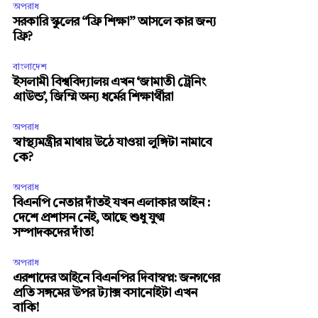
অপরাধ
সরকারি স্কুলের “ফ্রি শিক্ষা” আসলে কার জন্য
ফ্রি?
বাংলাদেশ
ইসলামী বিশ্ববিদ্যালয় এখন ‘জামাতী ট্রেনিং
গ্রাউন্ড’, জিম্মি অন্য ধর্মের শিক্ষার্থীরা
অপরাধ
স্বাস্থ্যমন্ত্রীর মাথায় উঠে যাওয়া লুঙ্গিটা নামাবে
কে?
অপরাধ
বিএনপি নেতার দাঁতই যখন এলাকার আইন :
দেশে প্রশাসন নেই, আছে শুধু যুগ্ম
সম্পাদকদের দাঁত!
অপরাধ
এরশাদের আইনে বিএনপির দিবাস্বপ্ন: জনগণের
প্রতি সঙ্গমের উপর ট্যাক্স বসানোইটা এখন
বাকি!