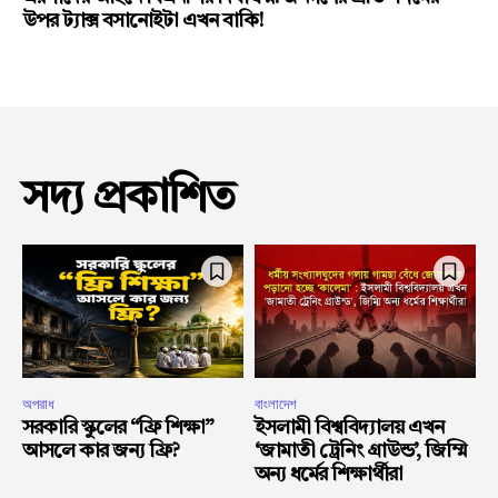
উপর ট্যাক্স বসানোইটা এখন বাকি!
সদ্য প্রকাশিত
অপরাধ
বাংলাদেশ
সরকারি স্কুলের “ফ্রি শিক্ষা”
ইসলামী বিশ্ববিদ্যালয় এখন
আসলে কার জন্য ফ্রি?
‘জামাতী ট্রেনিং গ্রাউন্ড’, জিম্মি
অন্য ধর্মের শিক্ষার্থীরা