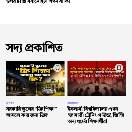
উপর ট্যাক্স বসানোইটা এখন বাকি!
সদ্য প্রকাশিত
অপরাধ
বাংলাদেশ
সরকারি স্কুলের “ফ্রি শিক্ষা”
ইসলামী বিশ্ববিদ্যালয় এখন
আসলে কার জন্য ফ্রি?
‘জামাতী ট্রেনিং গ্রাউন্ড’, জিম্মি
অন্য ধর্মের শিক্ষার্থীরা