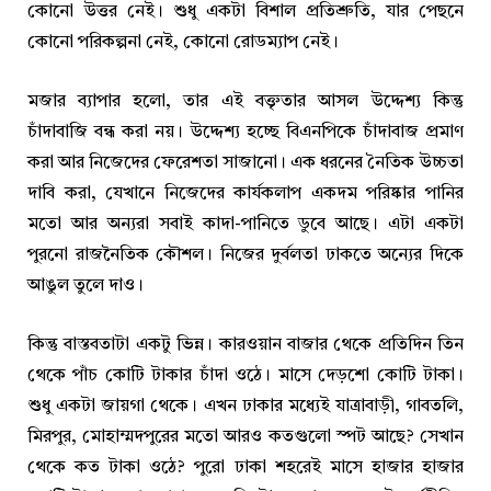
কোনো উত্তর নেই। শুধু একটা বিশাল প্রতিশ্রুতি, যার পেছনে
কোনো পরিকল্পনা নেই, কোনো রোডম্যাপ নেই।
মজার ব্যাপার হলো, তার এই বক্তৃতার আসল উদ্দেশ্য কিন্তু
চাঁদাবাজি বন্ধ করা নয়। উদ্দেশ্য হচ্ছে বিএনপিকে চাঁদাবাজ প্রমাণ
করা আর নিজেদের ফেরেশতা সাজানো। এক ধরনের নৈতিক উচ্চতা
দাবি করা, যেখানে নিজেদের কার্যকলাপ একদম পরিষ্কার পানির
মতো আর অন্যরা সবাই কাদা-পানিতে ডুবে আছে। এটা একটা
পুরনো রাজনৈতিক কৌশল। নিজের দুর্বলতা ঢাকতে অন্যের দিকে
আঙুল তুলে দাও।
কিন্তু বাস্তবতাটা একটু ভিন্ন। কারওয়ান বাজার থেকে প্রতিদিন তিন
থেকে পাঁচ কোটি টাকার চাঁদা ওঠে। মাসে দেড়শো কোটি টাকা।
শুধু একটা জায়গা থেকে। এখন ঢাকার মধ্যেই যাত্রাবাড়ী, গাবতলি,
মিরপুর, মোহাম্মদপুরের মতো আরও কতগুলো স্পট আছে? সেখান
থেকে কত টাকা ওঠে? পুরো ঢাকা শহরেই মাসে হাজার হাজার