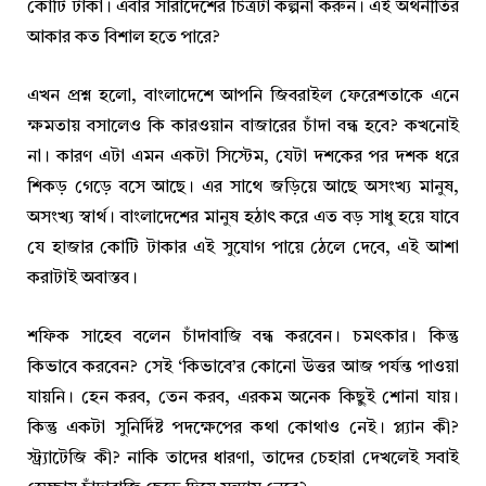
কোটি টাকা। এবার সারাদেশের চিত্রটা কল্পনা করুন। এই অর্থনীতির
আকার কত বিশাল হতে পারে?
এখন প্রশ্ন হলো, বাংলাদেশে আপনি জিবরাইল ফেরেশতাকে এনে
ক্ষমতায় বসালেও কি কারওয়ান বাজারের চাঁদা বন্ধ হবে? কখনোই
না। কারণ এটা এমন একটা সিস্টেম, যেটা দশকের পর দশক ধরে
শিকড় গেড়ে বসে আছে। এর সাথে জড়িয়ে আছে অসংখ্য মানুষ,
অসংখ্য স্বার্থ। বাংলাদেশের মানুষ হঠাৎ করে এত বড় সাধু হয়ে যাবে
যে হাজার কোটি টাকার এই সুযোগ পায়ে ঠেলে দেবে, এই আশা
করাটাই অবাস্তব।
শফিক সাহেব বলেন চাঁদাবাজি বন্ধ করবেন। চমৎকার। কিন্তু
কিভাবে করবেন? সেই ‘কিভাবে’র কোনো উত্তর আজ পর্যন্ত পাওয়া
যায়নি। হেন করব, তেন করব, এরকম অনেক কিছুই শোনা যায়।
কিন্তু একটা সুনির্দিষ্ট পদক্ষেপের কথা কোথাও নেই। প্ল্যান কী?
স্ট্র্যাটেজি কী? নাকি তাদের ধারণা, তাদের চেহারা দেখলেই সবাই