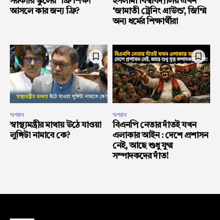
সরকারি স্কুলের “ফ্রি শিক্ষা”
ইসলামী বিশ্ববিদ্যালয় এখন
আসলে কার জন্য ফ্রি?
‘জামাতী ট্রেনিং গ্রাউন্ড’, জিম্মি
অন্য ধর্মের শিক্ষার্থীরা
অপরাধ
অপরাধ
স্বাস্থ্যমন্ত্রীর মাথায় উঠে যাওয়া
বিএনপি নেতার দাঁতই যখন
লুঙ্গিটা নামাবে কে?
এলাকার আইন : দেশে প্রশাসন
নেই, আছে শুধু যুগ্ম
সম্পাদকদের দাঁত!