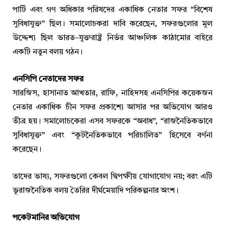
পার্টি এবং গণ অধিকার পরিষদের একাধিক নেতার সফর “বিশেষ
সুবিধাযুক্ত” ছিল। সমালোচকরা দাবি করেছেন, সফরগুলোর মূল
উদ্দেশ্য ছিল ভারত–যুক্তরাষ্ট্র নির্ভর আঞ্চলিক কাঠামোর বাইরে
একটি নতুন বলয় গঠন।
এনসিপি নেতাদের সফর
সারজিস, হাসানাত আখতার, রাফি, নাহিদসহ এনসিপির কয়েকজন
নেতার একাধিক চীন সফর প্রকাশ্যে আসার পর অভিযোগ আরও
তীব্র হয়। সমালোচকেরা এসব সফরকে “অবাধ”, “রাজনৈতিকভাবে
সুবিধাযুক্ত” এবং “কূটনৈতিকভাবে পরিচালিত” হিসেবে বর্ণনা
করেছেন।
তাদের ভাষ্য, সফরগুলো কেবল দ্বিপক্ষীয় যোগাযোগ নয়; বরং এটি
ভূরাজনৈতিক বলয় তৈরির দীর্ঘমেয়াদি পরিকল্পনার অংশ।
পকেটমানির অভিযোগ